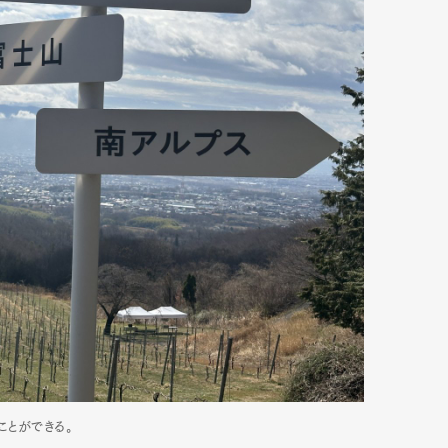
Art&Design
Watch
Fashion
ourmet
Cars
Product
Culture
ことができる。
Lifestyle