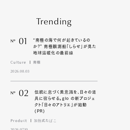
Trending
01
“南極の海で何が起きているの
Nº
か?” 南極観測船「しらせ」が見た
地球温暖化の最前線
Culture
南極
2026.08.03
02
伝統に息づく美意識を、日々の道
Nº
具に宿らせる。glo の新プロジェ
クト「日々のアトリエ」が始動
(PR)
Product
加熱式たばこ