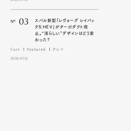
2026.07.10
03
スバル新型「レヴォーグ レイバッ
Nº
クS:HEV」がターボダクト廃
止。“漢らしい”デザインはどう変
わった?
Cars
Featured
クルマ
2026.07.14