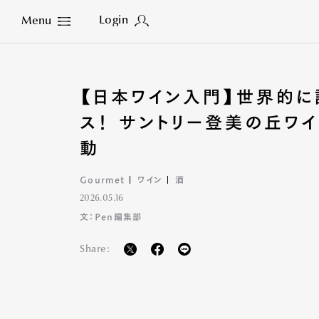
Login
Menu
Close
【日本ワイン入門】世界的
ス！ サントリー登美の丘ワ
動
Gourmet
ワイン
酒
2026.05.16
文：Pen編集部
Share: