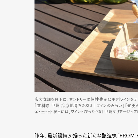
広大な畑を目下に、サントリーの個性豊かな甲州ワインをテイ
「立科町 甲州 冷涼地育ち2023｜ワインのみらい」「登美の丘
金・土・日・祝日には、ワインとぴったりな「甲州マリアージュプ
昨年、最新設備が揃った新たな醸造棟「FROM 