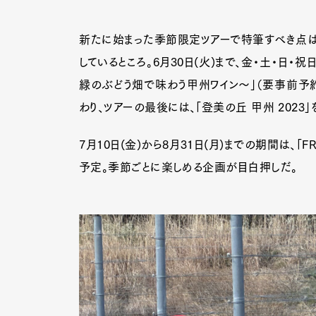
新たに始まった季節限定ツアーで特筆すべき点は
Pen Me
しているところ。6月30日(火)まで、金・土・日
緑のぶどう畑で味わう甲州ワイン～」（要事前予約
わり、ツアーの最後には、「登美の丘 甲州 2023
Pen Me
7月10日(金)から8月31日(月)までの期間は、「F
予定。季節ごとに楽しめる企画が目白押しだ。