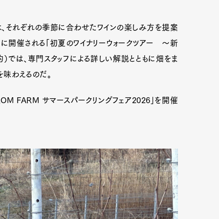
、それぞれの季節に合わせたワインの楽しみ方を提案
mbership
Magazine
Official Columnist
About
・祝日に開催される「初夏のワイナリーウォークツアー ～新
）では、専門スタッフによる詳しい解説とともに畑をま
」を味わえるのだ。
et
Pen international
Pen tw
ROM FARM サマースパークリングフェア2026」を開催