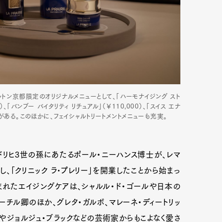
ルトン京都限定のオリジナルメニューとして、「ハーモナイジング スト
「バンブー バイタリティ リチュアル」（￥110,000）、「スイス エナ
などがある。このほかに、フェイシャルトリートメントメニューも充実。
ードリヒ3世の孫にあたるポール・ニーハンス博士が、レマ
Art&Design
Watch
Fashion
、「クリニック ラ•プレリー」を開業したことから始まっ
れたエイジングケアは、シャルル・ド・ゴールや日本の
ourmet
Cars
Product
Culture
ャーチル卿のほか、グレタ・ガルボ、マレーネ・ディートリッ
Lifestyle
ソやジョルジュ・ブラックなどの芸術家からもこよなく愛さ