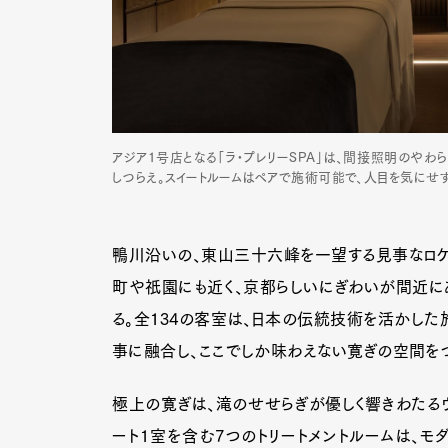
アジア1号店となる「ラ•プレリーSPA」は、間接照明のやわ
しつらえ。スイートルームはペアで施術可能で、人目を気にせ
鴨川沿いの、東山三十六峰を一望する見事なロケー
町や祇園にも近く、京都らしいにぎわいが間近に
る。全134の客室は、日本の伝統技術を活かした
事に融合し、ここでしか味わえない寛ぎの空間をつ
極上の寛ぎは、滝のせせらぎが優しく響きわたるウ
ート1室を含む7つのトリートメントルームは、モ