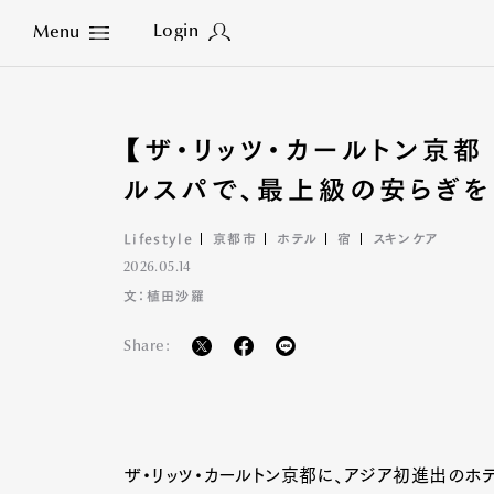
Login
Menu
Close
【ザ・リッツ・カールトン京都
ルスパで、最上級の安らぎを
Lifestyle
京都市
ホテル
宿
スキンケア
2026.05.14
文：植田沙羅
Share:
ザ・リッツ・カールトン京都に、アジア初進出のホテ