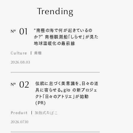
Trending
01
“南極の海で何が起きているの
Nº
か?” 南極観測船「しらせ」が見た
地球温暖化の最前線
Culture
南極
2026.08.03
02
伝統に息づく美意識を、日々の道
Nº
具に宿らせる。glo の新プロジェ
クト「日々のアトリエ」が始動
(PR)
Product
加熱式たばこ
2026.07.10