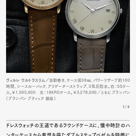
Pen Membership
Magazine
Official Columnist
About
Contact
Pen Meet
Pen international
Pen tw
ヴィルレ ウルトラスリム／
自動巻き、ケース径38㎜、パワーリザーブ約100
時間、シースルーバック、アリゲーターストラップ、3気圧防水。右：SSケー
ス。￥1,595,000 左：18KRGケース。￥3,278,000／ともにブランパン
（ブランパン ブティック 銀座）
1/4
ドレスウォッチの王道であるラウンドケースに、懐中時計のハ
ンターケースから着想を得たダブルステップベゼルを特徴に