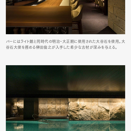
バーにはライト館と同時代の明治・大正期に使用された大谷石を使用。大
谷石大使を務める榊田倫之が入手した希少な古材が深みを与える。