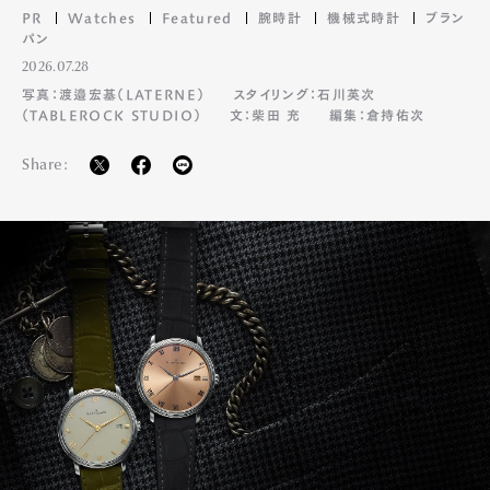
PR
Watches
Featured
腕時計
機械式時計
ブラン
パン
2026.07.28
写真：渡邉宏基（LATERNE）
スタイリング：石川英次
（TABLEROCK STUDIO）
文：柴田 充
編集：倉持佑次
Share: