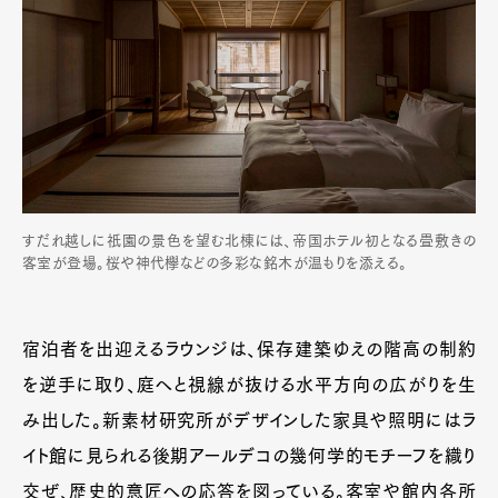
すだれ越しに祇園の景色を望む北棟には、帝国ホテル初となる畳敷きの
客室が登場。桜や神代欅などの多彩な銘木が温もりを添える。
宿泊者を出迎えるラウンジは、保存建築ゆえの階高の制約
を逆手に取り、庭へと視線が抜ける水平方向の広がりを生
み出した。新素材研究所がデザインした家具や照明にはラ
イト館に見られる後期アールデコの幾何学的モチーフを織り
交ぜ、歴史的意匠への応答を図っている。客室や館内各所