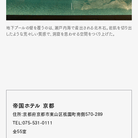
地下プールの壁を覆うのは、瀬戸内海で産出される北木石。岩肌を切り出
したような荒々しい質感で、洞窟を思わせる空間をつくり上げた。
帝国ホテル 京都
住所:京都府京都市東山区祇園町南側570-289
TEL:075-531-0111
全55室