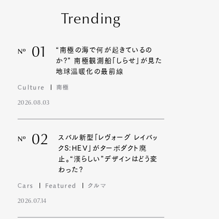
Trending
01
“南極の海で何が起きているの
Nº
か?” 南極観測船「しらせ」が見た
地球温暖化の最前線
Culture
南極
2026.08.03
02
スバル新型「レヴォーグ レイバッ
Nº
クS:HEV」がターボダクト廃
止。“漢らしい”デザインはどう変
わった?
Cars
Featured
クルマ
2026.07.14