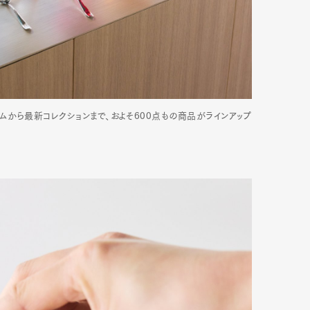
mbership
Magazine
Official Columnist
About
ムから最新コレクションまで、およそ600点もの商品がラインアップ
et
Pen international
Pen tw