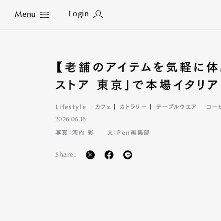
Login
Menu
Close
【老舗のアイテムを気軽に体
ストア 東京」で本場イタリ
Lifestyle
カフェ
カトラリー
テーブルウエア
コー
2026.06.18
写真：河内 彩
文：Pen編集部
Share: