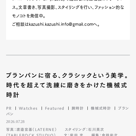
ス。文章書き、写真撮影、スタイリングを行い、ファッション的な
モノコトを発信中。
ご相談は
kazushi.kazushi.info@gmail.com
へ。
ブランパンに宿る、クラシックという美学。
時代を超えて洗練に磨きをかけた機械式
時計
PR
Watches
Featured
腕時計
機械式時計
ブラン
パン
2026.07.28
写真：渡邉宏基（LATERNE）
スタイリング：石川英次
（TABLEROCK STUDIO）
文：柴田 充
編集：倉持佑次