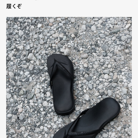
履くぞ
Art&Design
Watch
Fashion
Gourmet
Cars
Product
Culture
Lifestyle
Pen Membership
Magazine