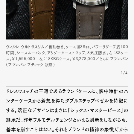
ヴィルレ ウルトラスリム／
自動巻き、ケース径38㎜、パワーリザーブ約100
時間、シースルーバック、アリゲーターストラップ、3気圧防水。右：SSケー
ス。￥1,595,000 左：18KRGケース。￥3,278,000／ともにブランパン
（ブランパン ブティック 銀座）
1/4
ドレスウォッチの王道であるラウンドケースに、懐中時計のハ
ンターケースから着想を得たダブルステップベゼルを特徴に
する。端正なデザインはまさに「シックス・マスターピース」の
継承だ。昨年フルモデルチェンジといえる刷新をしながらも、
基本を崩すことはない。それもブランドの精神の象徴だから