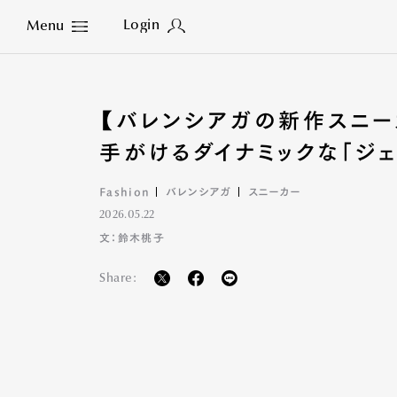
Login
Menu
Close
【バレンシアガの新作スニー
手がけるダイナミックな「ジェ
Fashion
バレンシアガ
スニーカー
2026.05.22
文：鈴木桃子
Share: