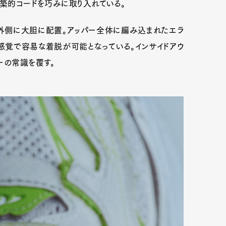
構築的コードを巧みに取り入れている。
の外側に大胆に配置。アッパー全体に編み込まれたエラ
ン感覚で容易な着脱が可能となっている。インサイドアウ
ーの常識を覆す。
Art&Design
Watch
Fashion
ourmet
Cars
Product
Culture
Lifestyle