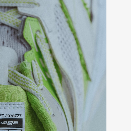
mbership
Magazine
Official Columnist
About
et
Pen international
Pen tw