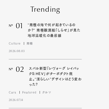
Trending
01
“南極の海で何が起きているの
Nº
か?” 南極観測船「しらせ」が見た
地球温暖化の最前線
Culture
南極
2026.08.03
02
スバル新型「レヴォーグ レイバッ
Nº
クS:HEV」がターボダクト廃
止。“漢らしい”デザインはどう変わ
った?
Cars
Featured
クルマ
2026.07.14