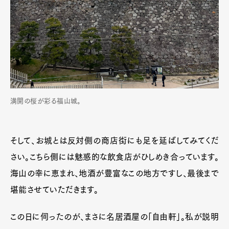
満開の桜が彩る福山城。
そして、お城とは反対側の商店街にも足を延ばしてみてくだ
Art&Design
Watch
Fashion
Gourmet
Cars
さい。こちら側には魅惑的な飲食店がひしめき合っています。
海山の幸に恵まれ、地酒が豊富なこの地方ですし、最後まで
Product
Culture
Lifestyle
堪能させていただきます。
この日に伺ったのが、まさに名居酒屋の「自由軒」。私が説明
Pen Membership
Magazine