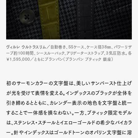
ヴィルレ ウルトラスリム／
自動巻き、SSケース、ケース径38㎜、パワーリザ
ーブ約100時間、シースルーバック、アリゲーターストラップ、3気圧防水。各
￥1,595,000／ともにブランパン（ブランパン ブティック 銀座）
初のサーモンカラーの文字盤は、美しいサンバースト仕上げ
が光を受けて表情を変える。インデックスのブラックが全体を
引き締めるとともに、カレンダー表示の地色を文字盤と統一
することで一体感を損なわない。一方、ブティック限定モデル
は、ステンレス・スチールとイエローゴールドの希少なバイカラ
ー。針やインデックスはゴールドトーンのオパリン文字盤に溶