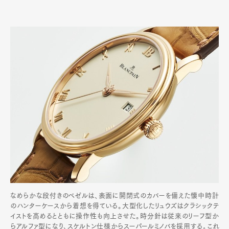
なめらかな段付きのベゼルは、表面に開閉式のカバーを備えた懐中時計
のハンターケースから着想を得ている。大型化したリュウズはクラシックテ
イストを高めるとともに操作性も向上させた。時分針は従来のリーフ型か
らアルファ型になり､スケルトン仕様からスーパールミノバを採用する｡これ