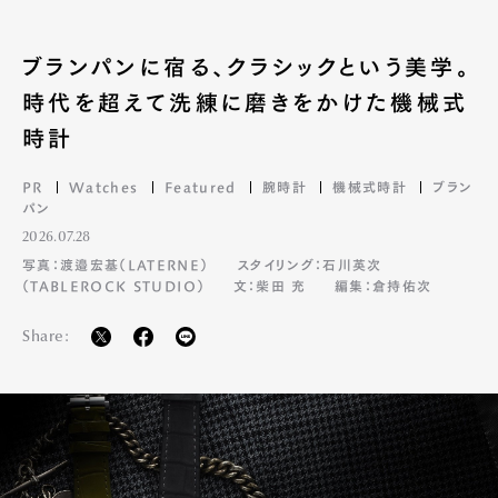
ブランパンに宿る、クラシックという美学。
時代を超えて洗練に磨きをかけた機械式
時計
PR
Watches
Featured
腕時計
機械式時計
ブラン
パン
2026.07.28
写真：渡邉宏基（LATERNE）
スタイリング：石川英次
（TABLEROCK STUDIO）
文：柴田 充
編集：倉持佑次
Share: