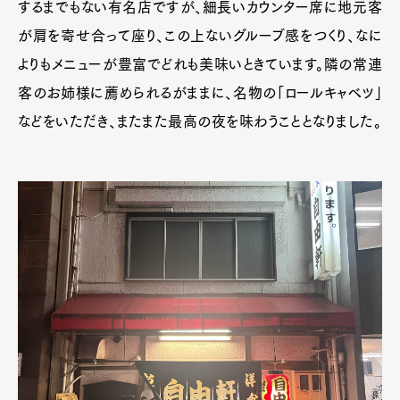
するまでもない有名店ですが、細長いカウンター席に地元客
Official Columnist
About
Contact
が肩を寄せ合って座り、この上ないグルーブ感をつくり、なに
よりもメニューが豊富でどれも美味いときています。隣の常連
客のお姉様に薦められるがままに、名物の「ロールキャベツ」
などをいただき、またまた最高の夜を味わうこととなりました。
Pen Meet
Pen international
Pen tw