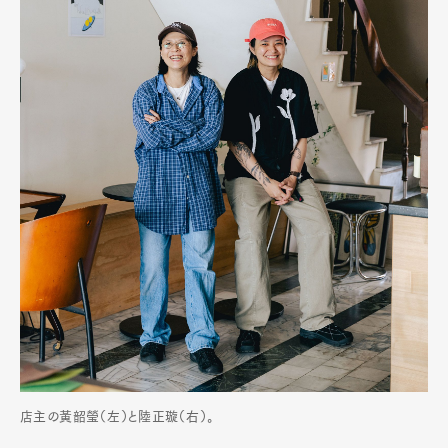
店主の黃韶瑩（左）と陸正璇（右）。