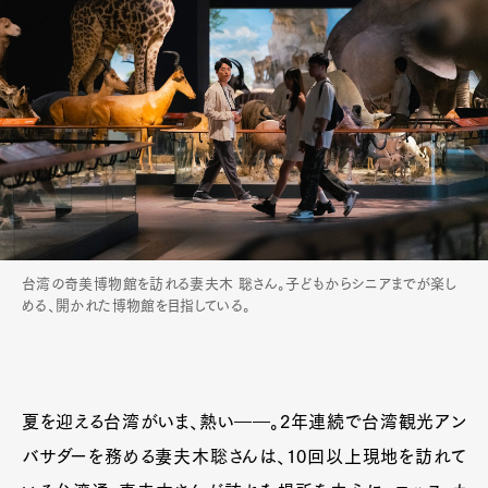
台湾の奇美博物館を訪れる妻夫木 聡さん。子どもからシニアまでが楽し
める、開かれた博物館を目指している。
夏を迎える台湾がいま、熱い――。2年連続で台湾観光アン
バサダーを務める妻夫木聡さんは、10回以上現地を訪れて