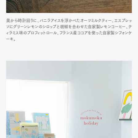
奥から時計回りに、バニラアイスを浮かべたオーツミルクティー、エスプレッ
ソにグリーンレモンのシロップと胡椒を合わせた自家製レモンコーヒー、テ
ィラミス味のプロフィットロール、フランス産ココアを使った自家製シフォンケ
ーキ。
Art&Design
Watch
Fashion
Gourmet
Cars
Product
Culture
Lifestyle
Pen Membership
Magazine