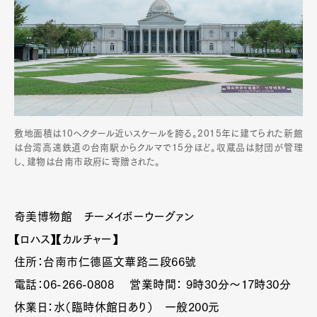
敷地面積は10ヘクタール近いスケールを誇る。2015年に建てられた新館
は台湾高速鉄道の台南駅からクルマで15分ほど。収蔵品は財団が管理
し、建物は台南市政府に寄贈された。
奇美博物館 チーメイボーウーグァン
【ロハス】【カルチャー】
住所：台南市仁德區文華路二段66號
電話：06-266-0808 営業時間： 9時30分〜17時30分
休業日：水（臨時休館日あり） 一般200元