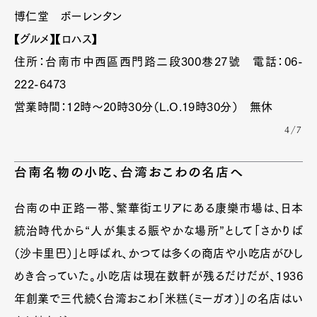
博仁堂 ボーレンタン
【グルメ】【ロハス】
住所：台南市中西區西門路二段300巷27號 電話：06-
222-6473
営業時間：12時〜20時30分（L.O.19時30分） 無休
4/7
台南名物の小吃、台湾おこわの名店へ
台南の中正路一帯、繁華街エリアにある康樂市場は、日本
統治時代から“人が集まる賑やかな場所”として「さかりば
（沙卡里巴）」と呼ばれ、かつては多くの商店や小吃店がひし
めき合っていた。小吃店は現在数軒が残るだけだが、1936
年創業で三代続く台湾おこわ「米糕（ミーガオ）」の名店はい