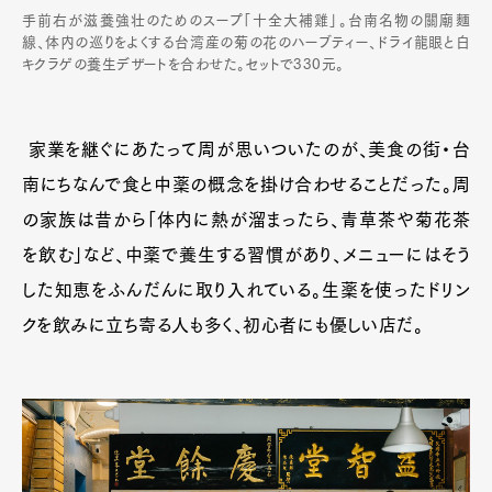
手前右が滋養強壮のためのスープ「十全大補雞」。台南名物の關廟麵
線、体内の巡りをよくする台湾産の菊の花のハーブティー、ドライ龍眼と白
キクラゲの養生デザートを合わせた。セットで330元。
家業を継ぐにあたって周が思いついたのが、美食の街・台
南にちなんで食と中薬の概念を掛け合わせることだった。周
の家族は昔から「体内に熱が溜まったら、青草茶や菊花茶
を飲む」など、中薬で養生する習慣があり、メニューにはそう
した知恵をふんだんに取り入れている。生薬を使ったドリン
クを飲みに立ち寄る人も多く、初心者にも優しい店だ。