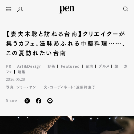
【妻夫木聡と訪ねる台南】クリエイターが
集うカフェ、滋味あふれる中薬料理……、
この夏訪れたい台南
PR
Art&Design
お茶
Featured
台湾
グルメ
旅
カ
フェ
建築
2026.05.28
写真：ジミー・ヤン
文・コーディネート：近藤弥生子
Share: