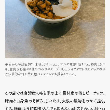
手前から時計回りに：米糕（小）60元、アヒルの煮卵1個15元、豚肉、カジ
キ、豚肉＆野菜の3種のつみれのスープ30元。テイクアウトは紙パックのほ
か伝統的な竹の葉に包むスタイルでも提供している。
この店では台湾産のもち米の上に雲林産の蒸しピーナッツ、
豚肉と白身魚のそぼろ、しいたけ、大根の漬物をのせて提供
する。豚肉は長時間煮込んでも崩れない歯応えのいい豚トロ