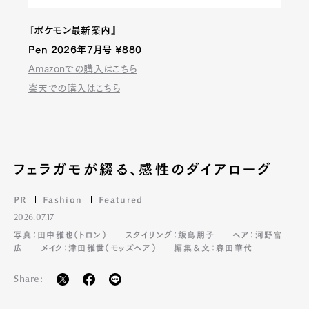
『ポケモン最新案内』
Pen 2026年7月号 ¥880
Pen Meet
Amazonでの購入はこちら
Pen international
Pen tw
楽天での購入はこちら
フェラガモが綴る、感性のダイアローグ
PR
Fashion
Featured
2026.07.17
写真：田中雅也（トロン）
スタイリング：飯島朋子
ヘア：河野富
広
メイク：津田雅世（モッズヘア）
編集＆文：森田華代
Share: