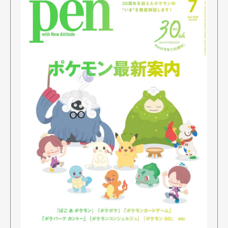
Art&Design
Watch
Fashion
Gourmet
Cars
Product
Culture
Lifestyle
Pen Membership
Magazine
Official Columnist
About
Contact