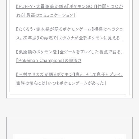
【PUFFY・大貫亜美が語る『ポケモンGO』】仲間とつなが
れる「最高のコミュニケーション」
【たくろう・赤木裕が語るポケモンゲーム】相棒はヘラクロ
ス。20年ぶりの再燃で「カタカナが全部ポケモンに見える」
【栗原類のポケモン愛】全ゲームをプレイした視点で語る、
『Pokémon Champions』の奥深さ
【三村マサカズが語るポケモン】妻と、そして息子とプレイ。
家族の傍らには「いつもポケモンゲームがあった」