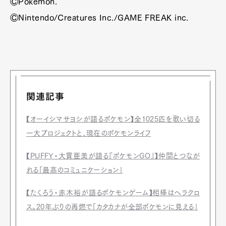
ⒸPokémon.
ⒸNintendo/Creatures Inc./GAME FREAK inc.
関連記事
【オーイシマサヨシが語るポケモン】全1025匹を歌い切る
一大プロジェクトと、現在のポケモンライフ
【PUFFY・大貫亜美が語る『ポケモンGO』】仲間とつなが
れる「最高のコミュニケーション」
【たくろう・赤木裕が語るポケモンゲーム】相棒はヘラクロ
ス。20年ぶりの再燃で「カタカナが全部ポケモンに見える」