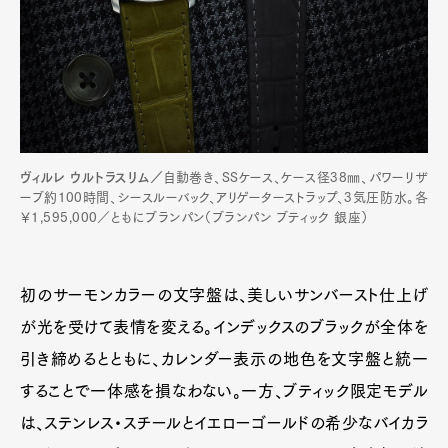
ヴィルレ ウルトラスリム／
自動巻き、SSケース、ケース径38㎜、パワーリザ
ーブ約100時間、シースルーバック、アリゲーターストラップ、3気圧防水。各
￥1,595,000／ともにブランパン（ブランパン ブティック 銀座）
初のサーモンカラーの文字盤は、美しいサンバースト仕上げ
が光を受けて表情を変える。インデックスのブラックが全体を
引き締めるとともに、カレンダー表示の地色を文字盤と統一
することで一体感を損なわない。一方、ブティック限定モデル
は、ステンレス・スチールとイエローゴールドの希少なバイカラ