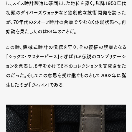
し、スイス時計製造に確固とした地位を築く。以降1950年代
初頭のダイバーズウォッチなど独創的な技術開発を誇った
が、70年代のクオーツ時計の台頭でやむなく休眠状態へ。再
Pen Membership
Magazine
始動を果たしたのは83年のことだ。
Official Columnist
About
Contact
この時、機械式時計の伝統を守り、その復権の旗頭となる
「シックス・マスターピース」と呼ばれる伝説のコンプリケーシ
ョンを発表し、8年をかけて6本のコレクションを完成させた
Pen Meet
のだった。そしてこの意思を受け継ぐものとして2002年に誕
Pen international
Pen tw
生したのが「ヴィルレ」である。