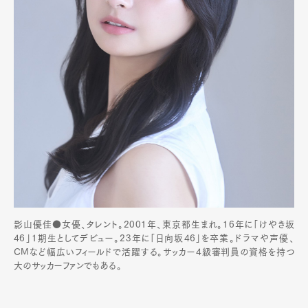
影山優佳●女優、タレント。2001年、東京都生まれ。16年に「けやき坂
46」1期生としてデビュー。23年に「日向坂46」を卒業。ドラマや声優、
CMなど幅広いフィールドで活躍する。サッカー4級審判員の資格を持つ
大のサッカーファンでもある。