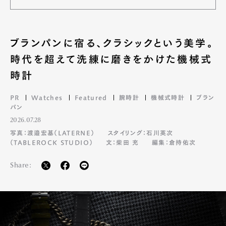
ブランパンに宿る、クラシックという美学。
時代を超えて洗練に磨きをかけた機械式
時計
PR
Watches
Featured
腕時計
機械式時計
ブラン
パン
2026.07.28
写真：渡邉宏基（LATERNE）
スタイリング：石川英次
（TABLEROCK STUDIO）
文：柴田 充
編集：倉持佑次
Share: