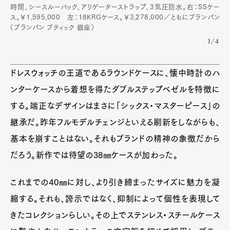
時間、シースルーバック、アリゲーターストラップ、3気圧防水。右：SSケー
ス。￥1,595,000 左：18KRGケース。￥3,278,000／ともにブランパン
（ブランパン ブティック 銀座）
1/4
ドレスウォッチの王道であるラウンドケースに、懐中時計のハ
ンターケースから着想を得たダブルステップベゼルを特徴に
する。端正なデザインはまさに「シックス・マスターピース」の
継承だ。昨年フルモデルチェンジといえる刷新をしながらも、
基本を崩すことはない。それもブランドの精神の象徴だから
だろう。新作では待望の38㎜ケースが加わった。
これまでの40㎜に対し、より引き締まったサイズに魅力を凝
縮する。それも、誇示ではなく、抑制によって個性を表現して
きたコレクションらしい。その上でステンレス・スチールケース