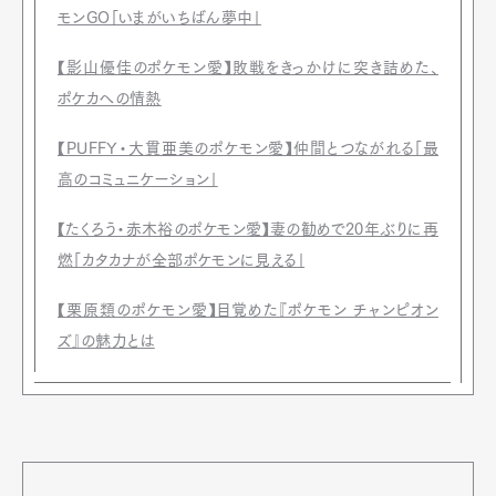
モンGO「いまがいちばん夢中」
【影山優佳のポケモン愛】敗戦をきっかけに突き詰めた、
ポケカへの情熱
【PUFFY・大貫亜美のポケモン愛】仲間とつながれる「最
高のコミュニケーション」
【たくろう・赤木裕のポケモン愛】妻の勧めで20年ぶりに再
燃「カタカナが全部ポケモンに見える」
【栗原類のポケモン愛】目覚めた『ポケモン チャンピオン
ズ』の魅力とは