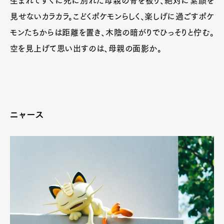
生まれてすぐに死に別れた母親の骨を被り、絶対に素顔を
見せないカラカラ。こどくポケモンらしく、楽しげに過ごすポケ
モンたちからは距離を置き、木陰の暗がりでひっそりと佇む。
空を見上げて思い出すのは、母親の面影か。
ニャース
Art&Design
Watch
Fashion
Gourmet
Cars
Product
Culture
Lifestyle
Pen Membership
Magazine