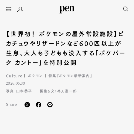
【世界初！ ポケモンの屋外常設施設】ピ
カチュウやリザードンなど600匹以上が
生息、大人も子どもも没入する「ポケパー
ク カントー」を特別公開
Culture
ポケモン
特集『ポケモン最新案内』
2026.05.30
写真：山本恭平
編集&文：帯刀憲一郎
Share: