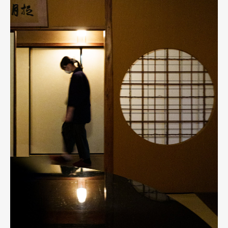
Official Columnist
About
Contact
Pen Meet
Pen international
Pen tw