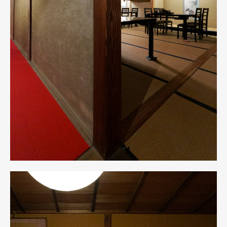
Art&Design
Watch
Fashion
Gourmet
Cars
Product
Culture
Lifestyle
Pen Membership
Magazine