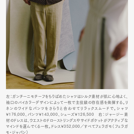
左：ガンチーニモチーフをちりばめたシャツはシルク素材が肌に心地よく、
袖口のバイカラーデザインによって一枚で主役級の存在感を発揮する。リ
ネンのワイドなパンツをさらりと合わせてリラックスムードで。シャツ
¥176,000、パンツ¥143,000、シューズ¥126,500 右：ジャージー素
材のドレスは、ウエストのドローストリングスやサイドポケットがアクティブな
マインドを運んでくる一枚。ドレス¥352,000／すべてフェラガモ（フェラガ
モ・ジャパン）