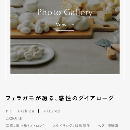
Photo Gallery
View
フェラガモが綴る、感性のダイアローグ
PR
Fashion
Featured
2026.07.17
写真：田中雅也（トロン）
スタイリング：飯島朋子
ヘア：河野富