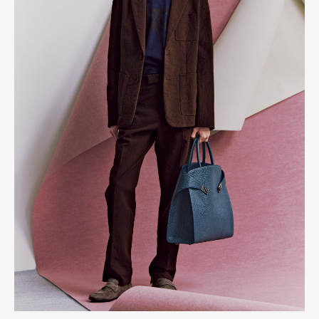
Art&Design
Watch
Fashion
Gourmet
Cars
Product
Culture
Lifestyle
Pen Membership
Magazine
Official Columnist
About
Contact
Pen Meet
Pen international
Pen tw