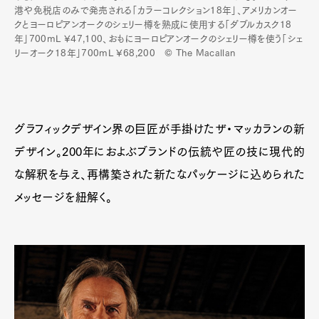
港や免税店のみで発売される「カラーコレクション18年」、アメリカンオー
Product
Culture
Lifestyle
クとヨーロピアンオークのシェリー樽を熟成に使用する「ダブルカスク18
年」700mL ¥47,100、おもにヨーロピアンオークのシェリー樽を使う「シェ
リーオーク18年」700mL ¥68,200 © The Macallan
Pen Membership
Magazine
Official Columnist
About
Contact
グラフィックデザイン界の巨匠が手掛けたザ・マッカランの新
デザイン。200年におよぶブランドの伝統や匠の技に現代的
な解釈を与え、再構築された新たなパッケージに込められた
Pen Meet
メッセージを紐解く。
Pen international
Pen tw