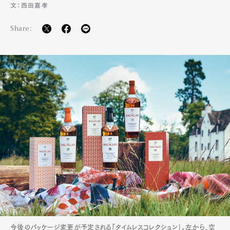
文：西田嘉孝
Share:
Art&Design
Watch
Fashion
Gourmet
Cars
今後のパッケージ変更が予定される「タイムレスコレクション」。左から、空