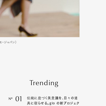
ガモ・ジャパン）
Trending
01
伝統に息づく美意識を、日々の道
Nº
具に宿らせる。glo の新プロジェク