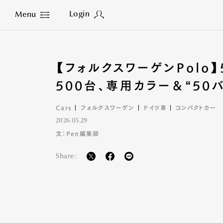
Login
Menu
Close
【フォルクスワーゲンPol
500台、専用カラー＆“50
Cars
フォルクスワーゲン
ドイツ車
コンパクトカー
2026.05.29
文：Pen編集部
Share: