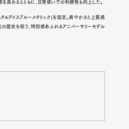
性や質感を高めるとともに、日常使いでの利便性も向上した。
タルアイスブルーメタリック」を設定。爽やかさと上質感
ロ」の歴史を祝う、特別感あふれるアニバーサリーモデル
Art&Design
Watch
Fashion
ourmet
Cars
Product
Culture
Lifestyle