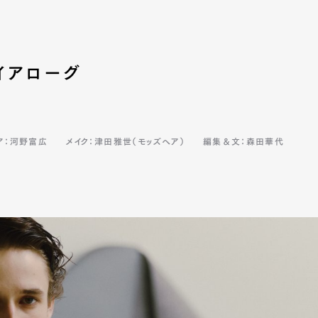
mbership
Magazine
Official Columnist
About
イアローグ
et
Pen international
Pen tw
ア：河野富広
メイク：津田雅世（モッズヘア）
編集＆文：森田華代