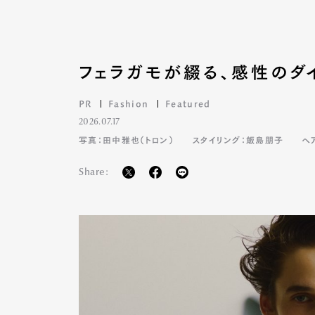
Pen Me
フェラガモが綴る、感性のダ
PR
Fashion
Featured
2026.07.17
Pen Me
写真：田中雅也（トロン）
スタイリング：飯島朋子
ヘ
Share: