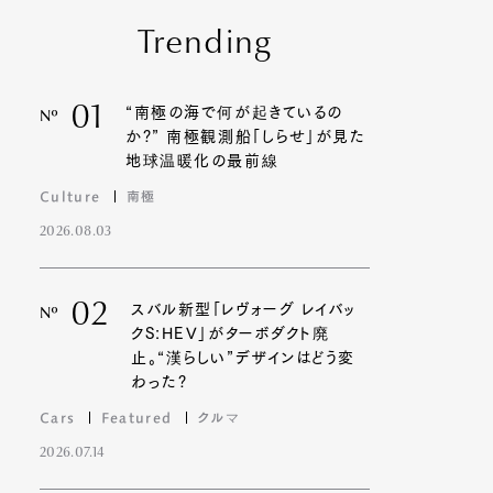
Trending
01
“南極の海で何が起きているの
Nº
か?” 南極観測船「しらせ」が見た
地球温暖化の最前線
Culture
南極
2026.08.03
02
スバル新型「レヴォーグ レイバッ
Nº
クS:HEV」がターボダクト廃
止。“漢らしい”デザインはどう変
わった?
Cars
Featured
クルマ
2026.07.14