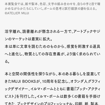
本展覧会では、紙や製本、色彩、文字の組み合わせを、自らの手と目で確
かめながらかたちにしていく。ボームの思考と試行錯誤の跡を伝える。
Art&Design
Watch
Fashion
©ATELIER MUJI
Gourmet
Cars
Product
Culture
Lifestyle
活字離れ、読書離れが懸念される一方で、アートブックやジ
ンのマーケットは着実に拡大。
本は単に文章を読むためのものから、感覚を刺激する道具
Pen Membership
Magazine
Official Columnist
About
へと進化し、物質としての存在意義が、より強く求められてい
Contact
る。
本と空間の関係性を探りながら、本のある暮らしを提案して
Pen Meet
きたMUJI BOOKSが、10周年を記念し、オランダ人グラフィ
ックデザイナー、イルマ・ボームとともに書籍『ブック・アクティ
Pen international
Pen tw
ビスト』を刊行した。イルマ・ボームは数多くの書籍を手掛け
てきた、ブックデザインのプロフェッショナル。印刷、紙、製本、