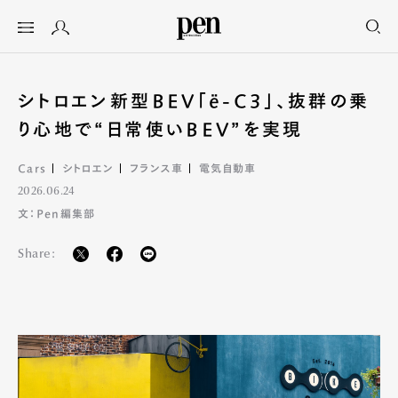
シトロエン新型BEV「ë-C3」、抜群の乗
り心地で“日常使いBEV”を実現
Cars
シトロエン
フランス車
電気自動車
2026.06.24
文：Pen編集部
Share: