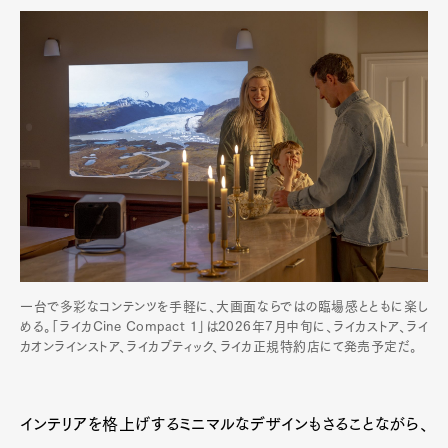
一台で多彩なコンテンツを手軽に、大画面ならではの臨場感とともに楽し
める。「ライカCine Compact 1」は2026年7月中旬に、ライカストア、ライ
カオンラインストア、ライカブティック、ライカ正規特約店にて発売予定だ。
インテリアを格上げするミニマルなデザインもさることながら、