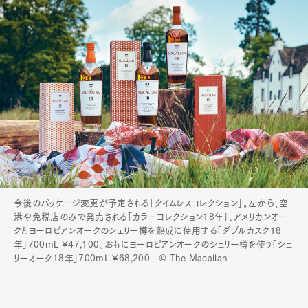
今後のパッケージ変更が予定される「タイムレスコレクション」。左から、空
港や免税店のみで発売される「カラーコレクション18年」、アメリカンオー
クとヨーロピアンオークのシェリー樽を熟成に使用する「ダブルカスク18
年」700mL ¥47,100、おもにヨーロピアンオークのシェリー樽を使う「シェ
リーオーク18年」700mL ¥68,200 © The Macallan