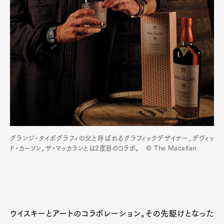
グランジ・タイポグラフィの父と呼ばれるグラフィックデザイナー、デヴィッ
ド・カーソン。ザ・マッカランとは2度目のコラボ。 © The Macallan
Art&Design
Watch
Fashion
Gourmet
Cars
Product
Culture
Lifestyle
ウイスキーとアートのコラボレーション。その先駆けとなった