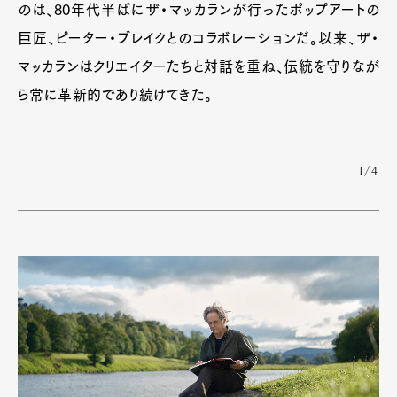
のは、80年代半ばにザ・マッカランが行ったポップアートの
巨匠、ピーター・ブレイクとのコラボレーションだ。以来、ザ・
Pen Membership
Magazine
Official Columnist
About
マッカランはクリエイターたちと対話を重ね、伝統を守りなが
Contact
ら常に革新的であり続けてきた。
Pen Meet
1/4
Pen international
Pen tw