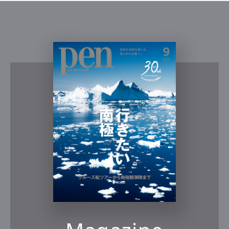
広
メイク：津田雅世（モッズヘア）
編集＆文：森田華代
Share: