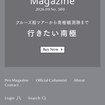
男性：シャツ￥176,000 女性：ブラウス￥264,000、スカート
￥176,000、バッグ￥352,000、ベルト￥104,500 ／すべてフェラガモ（フ
ェラガモ・ジャパン）
マクシミリアン・デイヴィスのルーツであるカリブ海のアティテ
ュードと、ブランドが誕生した1920年代の空気感を融合した
2026年プレフォール。メンズ、ウィメンズともに共通した世界
観を描いたコレクションを、
figaro.jpとの連動企画
で届け
る。