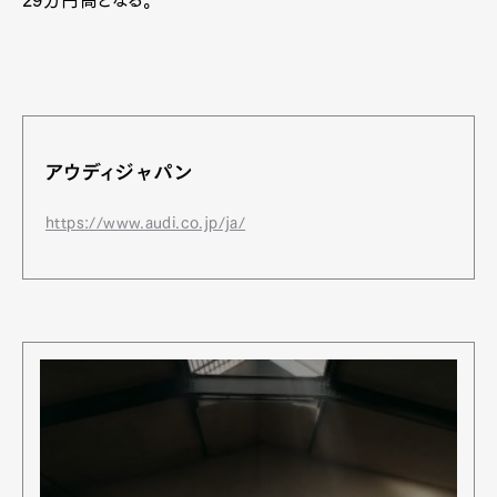
29万円高となる。
Art&Design
Watch
Fashion
Gourmet
Cars
Product
Culture
Lifestyle
アウディジャパン
https://www.audi.co.jp/ja/
Pen Membership
Magazine
Official Columnist
About
Contact
Pen Meet
Pen international
Pen tw