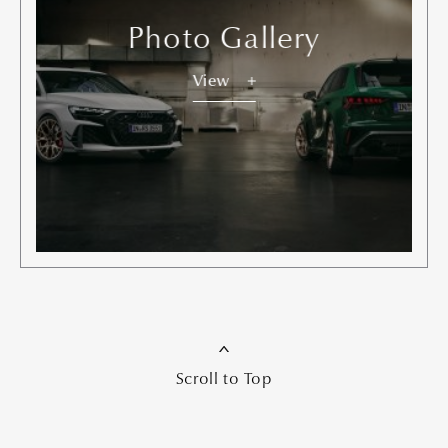
Photo Gallery
View
フェラガモが綴る、感性のダイアローグ
PR
Fashion
Featured
2026.07.17
写真：田中雅也（トロン）
スタイリング：飯島朋子
ヘア：河野富