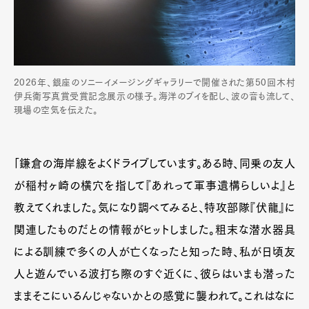
2026年、銀座のソニーイメージングギャラリーで開催された第50回木村
伊兵衛写真賞受賞記念展示の様子。海洋のブイを配し、波の音も流して、
現場の空気を伝えた。
「鎌倉の海岸線をよくドライブしています。ある時、同乗の友人
が稲村ヶ崎の横穴を指して『あれって軍事遺構らしいよ』と
教えてくれました。気になり調べてみると、特攻部隊『伏龍』に
関連したものだとの情報がヒットしました。粗末な潜水器具
による訓練で多くの人が亡くなったと知った時、私が日頃友
人と遊んでいる波打ち際のすぐ近くに、彼らはいまも潜った
ままそこにいるんじゃないかとの感覚に襲われて。これはなに