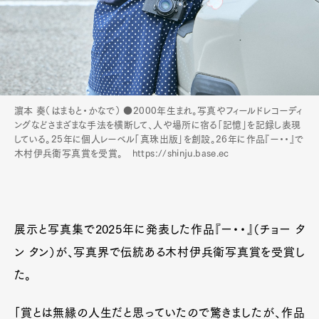
濵本 奏（はまもと・かなで） ●2000年生まれ。写真やフィールドレコーディ
ングなどさまざまな手法を横断して、人や場所に宿る「記憶」を記録し表現
している。25年に個人レーベル「真珠出版」を創設。26年に作品『ー・・』で
木村伊兵衛写真賞を受賞。 https://shinju.base.ec
展示と写真集で2025年に発表した作品『ー・・』（チョー タ
ン タン）が、写真界で伝統ある木村伊兵衛写真賞を受賞し
た。
「賞とは無縁の人生だと思っていたので驚きましたが、作品