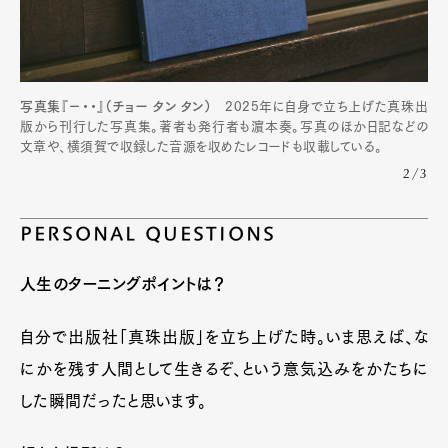
写真集『−・・』（チョー タン タン）
2025年に自身で立ち上げた真珠出
版から刊行した写真集。著者も発行者も濵本奏。写真のほか日記などの
文章や、横須賀で収録した音源を収めたレコードも収載している。
2/3
PERSONAL QUESTIONS
人生のターニングポイントは？
自分で出版社「真珠出版」を立ち上げた時。いま思えば、な
にかを残す人間として生きるぞ、という意気込みをかたちに
した瞬間だったと思います。