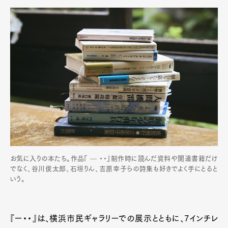
お気に入りの本たち。作品『 — ・・』制作時に読んだ資料や関連書籍だけ
でなく、谷川俊太郎、石垣りん、吉原幸子らの詩集も好きでよく手にとると
Art&Design
Watch
Fashion
いう。
Gourmet
Cars
Product
Culture
Lifestyle
『ー・・』は、横浜市民ギャラリーでの展示とともに、7インチレ