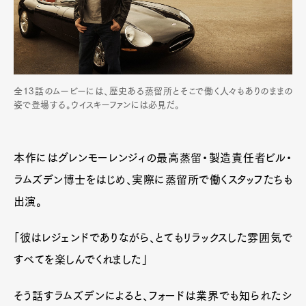
全13話のムービーには、歴史ある蒸留所とそこで働く人々もありのままの
姿で登場する。ウイスキーファンには必見だ。
本作にはグレンモーレンジィの最高蒸留・製造責任者ビル・
ラムズデン博士をはじめ、実際に蒸留所で働くスタッフたちも
出演。
Art&Design
Watch
Fashion
Gourmet
Cars
「彼はレジェンドでありながら、とてもリラックスした雰囲気で
Product
Culture
Lifestyle
すべてを楽しんでくれました」
そう話すラムズデンによると、フォードは業界でも知られたシ