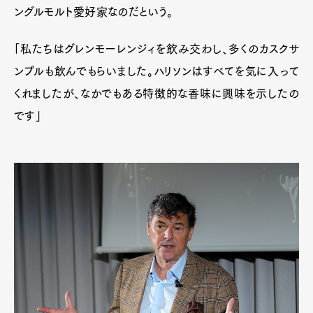
Pen Membership
Magazine
ングルモルト愛好家なのだという。
Official Columnist
About
Contact
「私たちはグレンモーレンジィを飲み交わし、多くのカスクサ
ンプルも飲んでもらいました。ハリソンはすべてを気に入って
くれましたが、なかでもある特徴的な香味に興味を示したの
Pen Meet
です」
Pen international
Pen tw