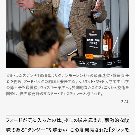
ビル・ラムズデン⚫︎1998年よりグレンモーレンジィの最高蒸留・製造責任
者を務め、アードベッグの同職も兼任する。ヘリオット・ワット大学で生化学
の博士号を取得後、ウイスキー業界へ。独創的なカスクフィニッシュ技術を
開発し、世界最高峰のマスター・ディスティラーと称される。
2/4
フォードが気に入ったのは、少しの噛み応えと、刺激的な酸
味のある“タンジー”な味わい。この度発売された「グレンモ