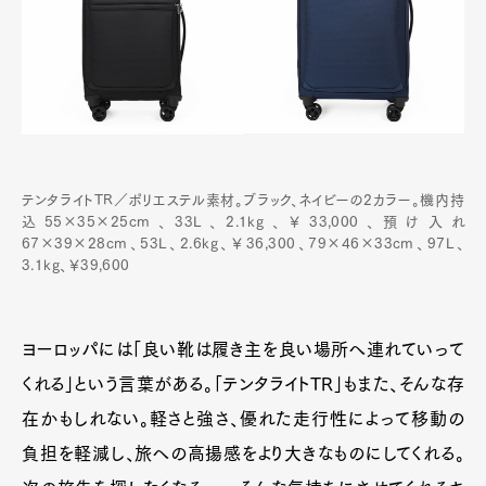
テンタライトTR／ポリエステル素材。ブラック、ネイビーの2カラー。機内持
込55×35×25cm、33L、2.1kg、￥33,000、預け入れ
67×39×28cm、53L、2.6kg、￥36,300、79×46×33cm、97L、
3.1kg、￥39,600
ヨーロッパには「良い靴は履き主を良い場所へ連れていって
くれる」という言葉がある。「テンタライトTR」もまた、そんな存
在かもしれない。軽さと強さ、優れた走行性によって移動の
負担を軽減し、旅への高揚感をより大きなものにしてくれる。