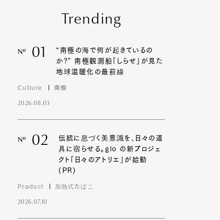
Trending
01
“南極の海で何が起きているの
Nº
か?” 南極観測船「しらせ」が見た
地球温暖化の最前線
Culture
南極
2026.08.03
02
伝統に息づく美意識を、日々の道
Nº
具に宿らせる。glo の新プロジェ
クト「日々のアトリエ」が始動
(PR)
Product
加熱式たばこ
2026.07.10