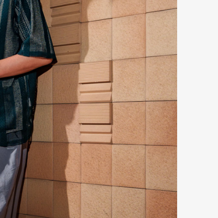
mbership
Magazine
Official Columnist
About
et
Pen international
Pen tw