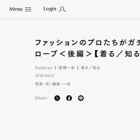
Login
Menu
Close
ファッションのプロたちがガ
ローブ＜後編＞【着る／知る V
Fashion
高橋一史
着る／知る
2026.06.15
写真・文・編集：一史
Share: