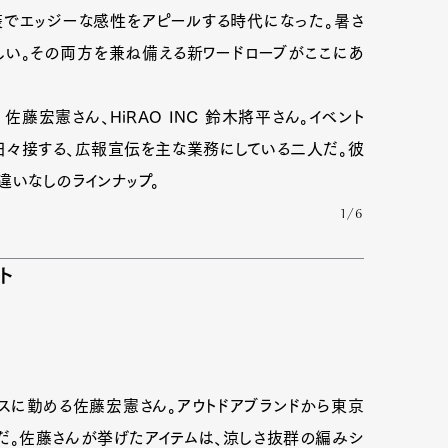
でエッジーな感性をアピールする時代になった。暑さ
い。その両方を兼ね備える新ワードローブがここにあ
佐藤宏憲さん、HiRAO INC 鈴木將平さん。イベント
日々接する、広報宣伝を主な業務にしている二人だ。彼
違いなしのラインナップ。
1/6
ト
ィスに勤める佐藤宏憲さん。アウトドアブランドから東京
だ。佐藤さんが挙げたアイテムは、涼しさ抜群の編みシ