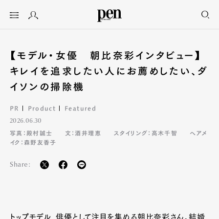
【モデル・女優 朝比奈彩インタビュー】
キレイを追求したい人にお薦めしたい、ダ
イソンの掃除機
PR
Product
Featured
2026.06.30
写真：殿村誠士
文：酒井理恵
スタイリング：高木千智
ヘアメ
イク：森野友香子
Share:
トップモデル、俳優として注目を集める朝比奈彩さん。結婚、