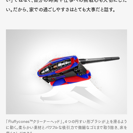
い」ではなく、自分の時間や仕事への挑戦心も大切にした
い。だから、家での過ごしやすさはとても大事だと話す。
「Fluffycones™クリーナーヘッド」。4つの円すい形ブラシが上を滑るよう
に動く。柔らかい素材とパワフルな吸引力で微細なゴミまで取り除き、床を