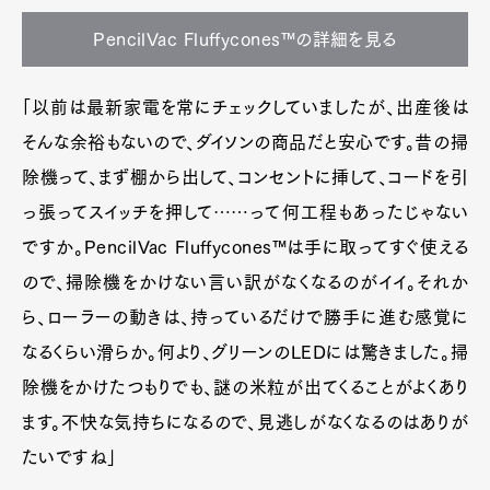
PencilVac Fluffycones™の詳細を見る
「以前は最新家電を常にチェックしていましたが、出産後は
そんな余裕もないので、ダイソンの商品だと安心です。昔の掃
Art&Design
Watch
Fashion
除機って、まず棚から出して、コンセントに挿して、コードを引
Gourmet
Cars
っ張ってスイッチを押して……って何工程もあったじゃない
Product
Culture
Lifestyle
ですか。PencilVac Fluffycones™は手に取ってすぐ使える
ので、掃除機をかけない言い訳がなくなるのがイイ。それか
ら、ローラーの動きは、持っているだけで勝手に進む感覚に
Pen Membership
Magazine
なるくらい滑らか。何より、グリーンのLEDには驚きました。掃
Official Columnist
About
除機をかけたつもりでも、謎の米粒が出てくることがよくあり
Contact
ます。不快な気持ちになるので、見逃しがなくなるのはありが
たいですね」