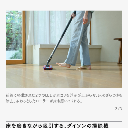
Pen Meet
Pen international
Pen tw
前後に搭載された2つのLEDがホコリを浮かび上がらせ、床のざらつきを
除去。ふわっとしたローラーが床も磨いてくれる。
2/3
床を磨きながら吸引する、ダイソンの掃除機