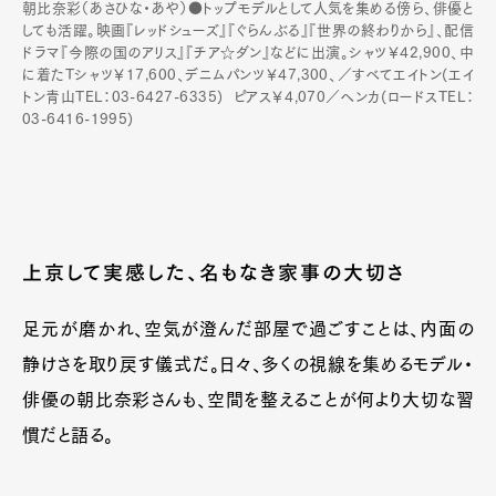
朝比奈彩（あさひな・あや）●トップモデルとして人気を集める傍ら、俳優と
しても活躍。映画『レッドシューズ』『ぐらんぶる』『世界の終わりから』、配信
ドラマ『今際の国のアリス』『チア☆ダン』などに出演。シャツ￥42,900、中
に着たTシャツ￥17,600、デニムパンツ￥47,300、／すべてエイトン(エイ
トン青山TEL：03-6427-6335) ピアス￥4,070／ヘンカ(ロードスTEL：
03-6416-1995)
上京して実感した、名もなき家事の大切さ
足元が磨かれ、空気が澄んだ部屋で過ごすことは、内面の
静けさを取り戻す儀式だ。日々、多くの視線を集めるモデル・
俳優の朝比奈彩さんも、空間を整えることが何より大切な習
慣だと語る。