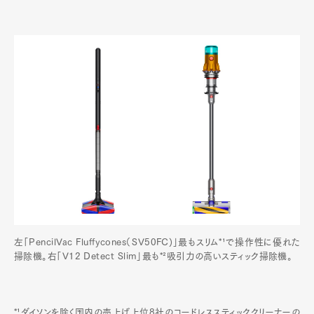
左「PencilVac Fluffycones（SV50FC)」最もスリム*¹で操作性に優れた
掃除機。右「V12 Detect Slim」最も*²吸引力の高いスティック掃除機。
*¹ダイソンを除く国内の売上げ上位8社のコードレススティッククリーナーの