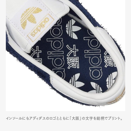
Art&Design
Watch
Fashion
Gourmet
Cars
Product
Culture
Lifestyle
インソールにもアディダスのロゴとともに「大阪」の文字を総柄でプリント。
Pen Membership
Magazine
Official Columnist
About
Contact