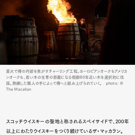
直火で樽の内部を焦がすチャーリング工程。ヨーロピアンオークもアメリカ
ンオークも、若い木の生育の邪魔になる樹齢80年近い木を選択的に伐
採。熟練した職人の手によって樽へと組み上げられていく。 photo: ©
The Macallan
スコッチウイスキーの聖地と称されるスペイサイドで、200年
以上にわたりウイスキーをつくり続けているザ・マッカラン。