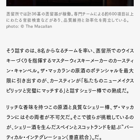
蒸留所では計36基の蒸留器が稼働。専門チームによる約600項目以上
にわたる官能検査などがあり、品質維持と効率化を両立している。
photo: © The Macallan
そう話すのは、8名からなるチームを率い、蒸留所でのウイス
キーづくりを指揮するマスターウィスキーメーカーのカースティ
ン・キャンベル。ザ・マッカランの原酒のポテンシャルを最大
限に引き出すのが、カースティンが「私たちのニューメイクス
ピリッツと完璧にマッチする」と話すシェリー樽での熟成だ。
Art&Design
Watch
Fashion
Gourmet
Cars
リッチな香味を持つこの原酒と良質なシェリー樽、ザ・マッカ
Product
Culture
Lifestyle
ランにはその両者が不可欠だ。そこで彼らが挑戦しているの
が、シェリー酒を生んだスペインとスコットランドを結ぶ〝バー
ティカル・インテグレーション（垂直統合）〟だ。