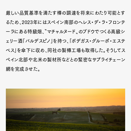
Pen Membership
Magazine
Official Columnist
About
厳しい品質基準を満たす樽の調達を将来にわたり可能とす
Contact
るため、2023年にはスペイン南部のヘレス・デ・ラ・フロンテ
ーラにある特級畑、〝マチャルヌード〟のブドウでつくる高級シ
ェリー酒「バルデスピノ」を持つ、「ボデガス・グルーポ・エステ
Pen Meet
ベス」を傘下に収め、同社の製樽工場も取得した。そうしてス
Pen international
Pen tw
ペイン北部や北米の製材所などとの緊密なサプライチェーン
網を完成させた。