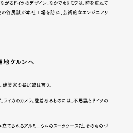
がるドイツのデザイン。なかでもリモワは、時を重ねて
家の谷尻誠が本社工場を訪ね、芸術的なエンジニアリ
聖地ケルンへ
、建築家の谷尻誠は言う。
Art&Design
Watch
Fashion
たライカのカメラ。愛着あるものには、不思議とドイツの
ourmet
Cars
Product
Culture
立てられるアルミニウムのスーツケースだ。そのものづ
Lifestyle