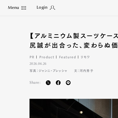
Login
Menu
Close
【アルミニウム製スーツケー
尻誠が出合った、変わらぬ
PR
Product
Featured
リモワ
2026.06.26
写真：ジャンニ・プレッシャ
文：河内秀子
Share: