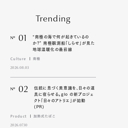
Trending
01
“南極の海で何が起きているの
Nº
か?” 南極観測船「しらせ」が見た
地球温暖化の最前線
Culture
南極
2026.08.03
02
伝統に息づく美意識を、日々の道
Nº
具に宿らせる。glo の新プロジェ
クト「日々のアトリエ」が始動
(PR)
Product
加熱式たばこ
2026.07.10