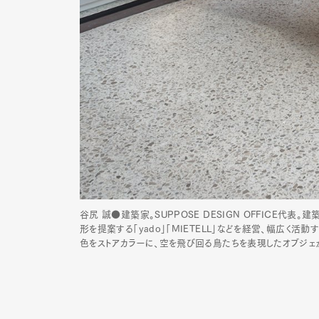
谷尻 誠●建築家。SUPPOSE DESIGN OFFICE代
形を提案する「yado」「MIETELL」などを経営、幅広
色をストアカラーに、空を飛び回る鳥たちを表現したオブジェ