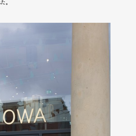
れた。
mbership
Magazine
Official Columnist
About
et
Pen international
Pen tw