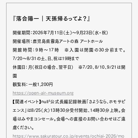
『落合陽一｜天孫帰るってよ？』
開催期間：2026年7月11日（土）〜9月23日（水・祝）
開催場所：鹿児島県霧島アートの森 アートホール
開館時間：9時〜17時 ※入園は閉園の30分前まで。
7/20〜8/31の土、日、祝は19時まで
休園日：月（祝日の場合、翌平日） ※7/20、8/10、9/21は開
園
観覧料：一般1,200円
https://open-air-museum.org
【関連イベント】null²公式長編記録映画「さようなら、ホモサピ
エンス」は8/25（火）13時30分受付開始、14時30分上映。会
場はみやまコンセール。会場への直接のお問い合わせはご遠
慮ください。
https://www.sakuratour.co.jp/events/ochiai-2026/mo