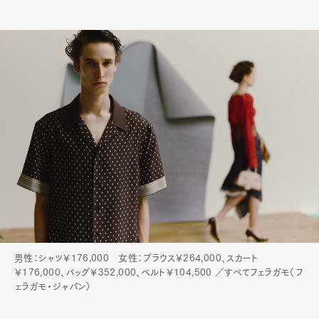
Art&Design
Watch
Fashion
Gourmet
Cars
Product
Culture
Lifestyle
Pen Membership
Magazine
Official Columnist
About
Contact
Pen Meet
男性：シャツ￥176,000 女性：ブラウス￥264,000、スカート
￥176,000、バッグ￥352,000、ベルト￥104,500 ／すべてフェラガモ（フ
Pen international
Pen tw
ェラガモ・ジャパン）