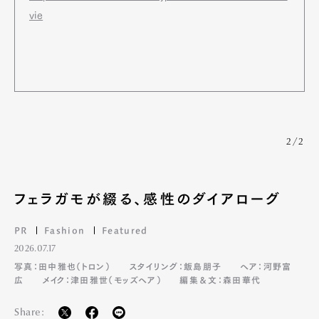
vie
2/2
フェラガモが綴る、感性のダイアローグ
PR
Fashion
Featured
2026.07.17
写真：田中雅也（トロン）
スタイリング：飯島朋子
ヘア：河野富
広
メイク：津田雅世（モッズヘア）
編集＆文：森田華代
Share: