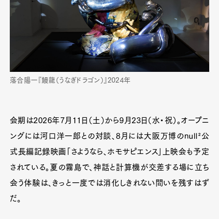
落合陽一『鰻⿓（うなぎドラゴン）』2024年
会期は2026年7月11日（土）から9月23日（水・祝）。オープニ
ングには河口洋一郎との対談、8月には大阪万博のnull²公
式長編記録映画「さようなら、ホモサピエンス」上映会も予定
されている。夏の霧島で、神話と計算機が交差する場に立ち
会う体験は、きっと一度では消化しきれない問いを残すはず
だ。