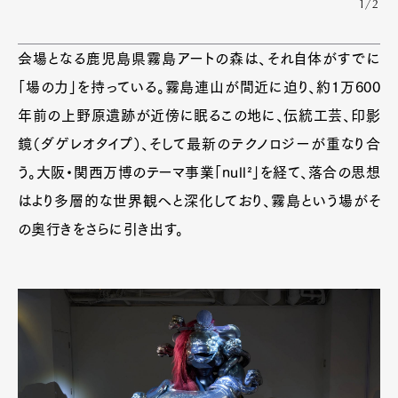
1/2
会場となる鹿児島県霧島アートの森は、それ自体がすでに
「場の力」を持っている。霧島連山が間近に迫り、約1万600
年前の上野原遺跡が近傍に眠るこの地に、伝統工芸、印影
鏡（ダゲレオタイプ）、そして最新のテクノロジーが重なり合
う。大阪・関西万博のテーマ事業「null²」を経て、落合の思想
はより多層的な世界観へと深化しており、霧島という場がそ
の奥行きをさらに引き出す。