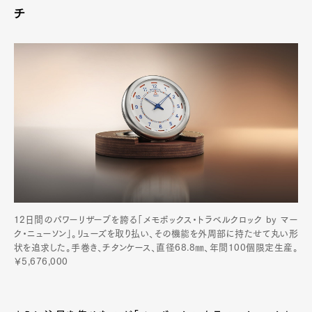
チ
Pen Membership
Magazine
Official Columnist
About
Contact
Pen Meet
Pen international
Pen tw
12日間のパワーリザーブを誇る「メモボックス・トラベルクロック by マー
ク・ニューソン」。リューズを取り払い、その機能を外周部に持たせて丸い形
状を追求した。手巻き、チタンケース、直径68.8㎜、年間100個限定生産。
￥5,676,000