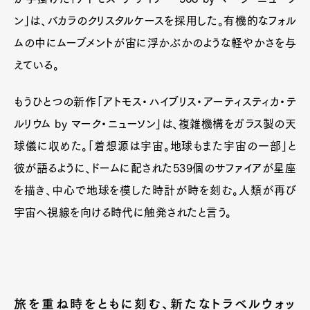
ン」は、バカラのクリスタルケースを採用した。有機的なフォル
ムの中にムーブメントが宙に浮かぶかのような軽やかさを与
えている。
もうひとつの新作「アトモス・ハイブリス・アーティスティカ・テ
ルリウム by マーク・ニューソン」は、複雑機構をガラス製の天
球儀に収めた。「着想源は宇宙。地球もまた宇宙の一部」と
彼が語るように、ドームに配された539個のサファイアが星座
を描き、中心で地球を模した時計が時を刻む。人類が再び
宇宙へ視線を向ける時代に触発されたと言う。
Art&Design
Watch
Fashion
Gourmet
Cars
Product
Culture
Lifestyle
旅を重ね時をともに刻む、新たなトラベルウォッ