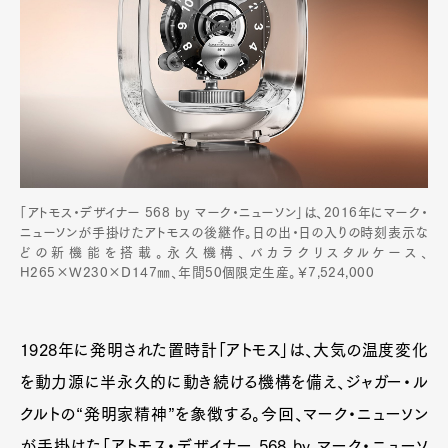
「アトモス・デザイナー 568 by マーク・ニューソン」は、2016年にマーク・
ニューソンが手掛けたアトモスの後継作。日の出・日の入りの時刻表示な
どの新機能を搭載。永久機構、バカラクリスタルケース、
H265×W230×D147㎜、年間50個限定生産。￥7,524,000
1928年に発明された置時計「アトモス」は、大気の温度変化
を動力源に半永久的に動き続ける機構を備え、ジャガー・ル
クルトの“発明家精神”を象徴する。今回、マーク・ニューソン
が手掛けた「アトモス・デザイナー 568 by マーク・ニューソ