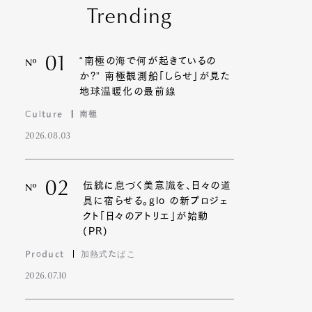
Trending
01
“南極の海で何が起きているの
Nº
か?” 南極観測船「しらせ」が見た
地球温暖化の最前線
Culture
南極
2026.08.03
02
伝統に息づく美意識を、日々の道
Nº
具に宿らせる。glo の新プロジェ
クト「日々のアトリエ」が始動
(PR)
Product
加熱式たばこ
2026.07.10