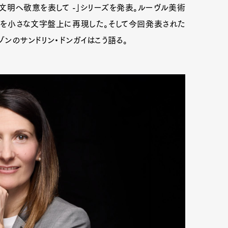
大な文明へ敬意を表して -」シリーズを発表。ルーヴル美術
を小さな文字盤上に再現した。そして今回発表された
ンのサンドリン・ドンガイはこう語る。
mbership
Magazine
Official Columnist
About
et
Pen international
Pen tw