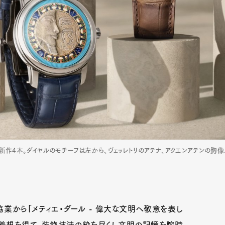
ズの新作4本。ダイヤルのモチーフは左から、ヴェッレトリのアテナ、アクエンアテンの胸
業から「メティエ・ダール - 偉大な文明へ敬意を表し