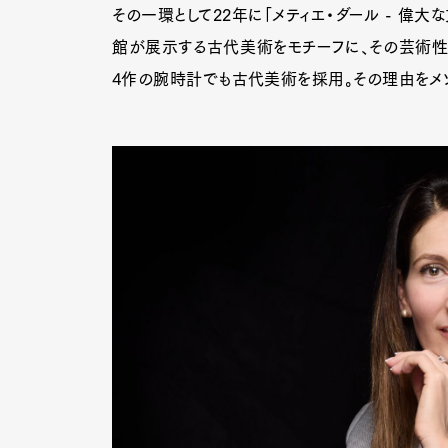
その一環として22年に「メティエ・ダール - 偉
館が展示する古代美術をモチーフに、その芸術性
4作の腕時計でも古代美術を採用。その理由をメゾ
Pen Me
Pen Me