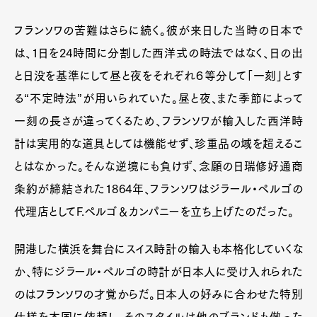
フランソワの苦難はさらに続く。彼が来日した当時の日本で
は、1日を24時間に分割した西洋式の時法ではなく、日の出
と日没を基準にして昼と夜をそれぞれ６等分して「一刻」とす
る“不定時法”が用いられていた。昼と夜、また季節によって
一刻の長さが違ってくるため、フランソワが輸入した西洋時
計は実用的な道具としては機能せず、珍重品の域を超えるこ
とはなかった。そんな逆境にも負けず、念願の日瑞修好通商
条約が締結された1864年、フランソワはジラール・ペルゴの
代理店としてF.ペルゴ＆カンパニーを立ち上げたのだった。
開港した横浜を舞台にスイス時計の輸入も本格化していくな
か、特にジラール・ペルゴの時計が日本人に受け入れられた
のはフランソワの才覚からだ。日本人の好みに合わせた特別
仕様を本国に依頼し、そのスタイルは他のブランドも倣った