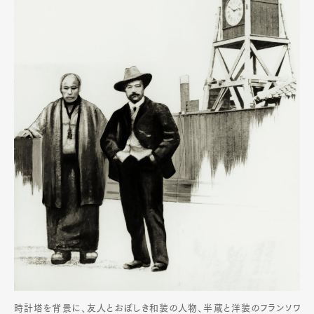
時計塔を背景に、友人とおぼしき和装の人物、半蔵と洋装のフランソワ