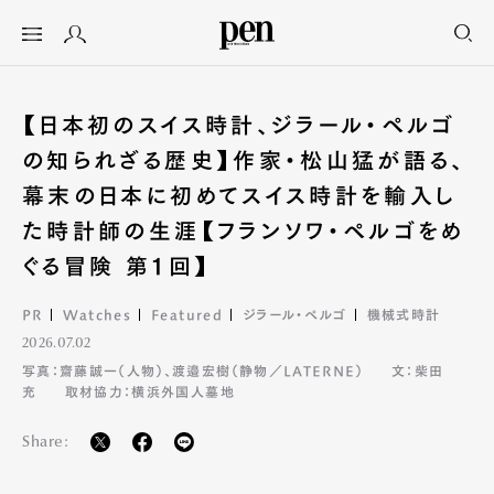
【日本初のスイス時計、ジラール・ペルゴ
の知られざる歴史】作家・松山猛が語る、
幕末の日本に初めてスイス時計を輸入し
た時計師の生涯【フランソワ・ペルゴをめ
ぐる冒険 第１回】
PR
Watches
Featured
ジラール・ペルゴ
機械式時計
2026.07.02
写真：齋藤誠一（人物）、渡邉宏樹（静物／LATERNE）
文：柴田
充
取材協力：横浜外国人墓地
Share: