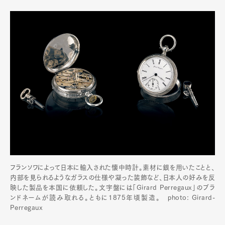
フランソワによって日本に輸入された懐中時計。素材に銀を用いたことと、
内部を見られるようなガラスの仕様や凝った装飾など、日本人の好みを反
映した製品を本国に依頼した。文字盤には「Girard Perregaux」のブラ
ンドネームが読み取れる。ともに1875年頃製造。 photo: Girard-
Perregaux