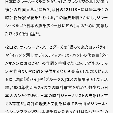
日本にジラール・ペルゴをもたらしたフランソワの墓はいまも
Official Columnist
About
Contact
横浜の外国人墓地にあり、命日の12月18日には毎年多くの
時計愛好家が花をたむける。この歴史を明らかにし、ジラー
ル・ペルゴと日本の絆を広く一般に知らしめるために貢献し
たひとりが松山猛だ。
Pen Meet
Pen international
Pen tw
松山は、ザ・フォーク・クルセダーズの「帰って来たヨッパライ」
や「イムジン河」、サディスティック・ミカ・バンドの代表曲「タイ
ムマシンにおねがい」の作詞を手掛けたほか、アグネス・チャ
ンや竹内まりやに詞を提供するなど音楽家としての活動とと
もに、雑誌『ポパイ』や『ブルータス』などの編集者としても活
躍。1980年代からスイスでの時計取材を始めた数少ない日
本人のひとりであり、日本の時計ジャーナリストの先駆けと言
える存在だ。時計の歴史と文化を探求する松山がジラール・
ペルゴとフランソワに興味を抱いたきっかけはなんだったの