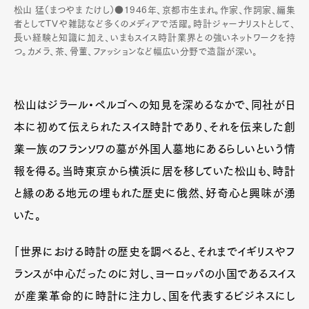
松山 猛（まつやま たけし）●1946年、京都市生まれ。作家、作詞家、編集
者としてTVや雑誌など多くのメディアで活躍。時計ジャーナリストとして、
長い経験と知識に加え、いまもスイス時計業界との強いネットワークを持
つ。カメラ、茶、骨董、ファッションなど幅広い分野で造詣が深い。
松山はジラール・ペルゴへの知見を深めるなかで、同社が日
本に初めて伝えられたスイス時計であり、それを伝来した創
業一族のフランソワの墓が外国人墓地にあるらしいという情
報を得る。当時東京から横浜に居を移していた松山も、時計
と縁のある地元の埋もれた歴史に俄然、好奇心と興味が湧
いた。
「世界における時計の歴史を調べると、それまでイギリスやフ
ランスが中心だったのに対し、ヨーロッパの小国であるスイス
が産業革命的に時計に注力し、国を代表するビジネスにし