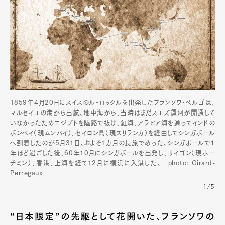
1859年4月20日にスイスのル・ロックルを出発したフランソワ・ペルゴは、
マルセイユの港から出航。地中海から、当時はまだスエズ運河が開通して
いなかったためエジプトを陸路で抜け、紅海、アラビア海を通ってインドの
ボンベイ（現ムンバイ）、セイロン島（現スリランカ）を経由してシンガポール
へ到着したのが5月31日。およそ１カ月の長旅であった。シンガポールで１
年ほど過ごした後、60年10月にシンガポールを出発し、サイゴン（現ホー
チミン）、香港、上海を経て12月に横浜に入港した。 photo: Girard-
Perregaux
1/5
“日本限定”の先駆として花開いた、フランソワの