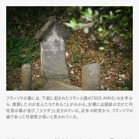
Art&Design
Watch
Fashion
Gourmet
Cars
フランソワの墓には、下部に刻まれたフランス語の「SES AMIS」の文字か
ら、埋葬したのが友人たちであることがわかる。左横には頭部の欠けた円
Product
Culture
Lifestyle
柱型の墓が並び、「エリザ」と記されている。近年の研究から、フランソワの
娘であった可能性が高いと言われている。
Pen Membership
Magazine