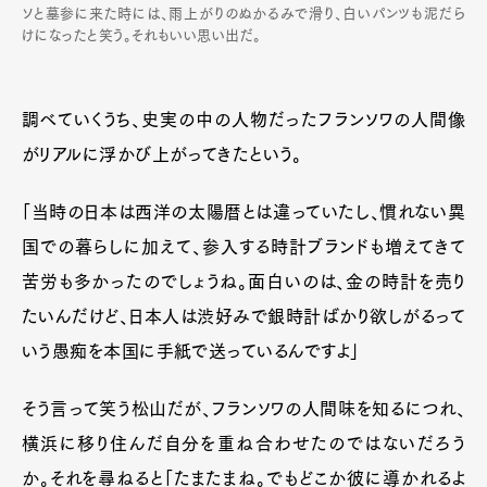
ソと墓参に来た時には、雨上がりのぬかるみで滑り、白いパンツも泥だら
けになったと笑う。それもいい思い出だ。
調べていくうち、史実の中の人物だったフランソワの人間像
がリアルに浮かび上がってきたという。
「当時の日本は西洋の太陽暦とは違っていたし、慣れない異
国での暮らしに加えて、参入する時計ブランドも増えてきて
苦労も多かったのでしょうね。面白いのは、金の時計を売り
たいんだけど、日本人は渋好みで銀時計ばかり欲しがるって
いう愚痴を本国に手紙で送っているんですよ」
そう言って笑う松山だが、フランソワの人間味を知るにつれ、
横浜に移り住んだ自分を重ね合わせたのではないだろう
か。それを尋ねると「たまたまね。でもどこか彼に導かれるよ