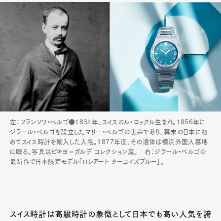
左：フランソワ・ペルゴ●1834年、スイスのル・ロックル生まれ。1856年に
ジラール・ペルゴを設立したマリー・ペルゴの実弟であり、幕末の日本に初
めてスイス時計を輸入した人物。1877年没、その遺体は横浜外国人墓地
に眠る。写真はピキヨ＝ガルデ コレクション蔵。 右：ジラール・ペルゴの
最新作で日本限定モデル「ロレアート ターコイズブルー」。
スイス時計は高級時計の象徴として日本でも高い人気を誇