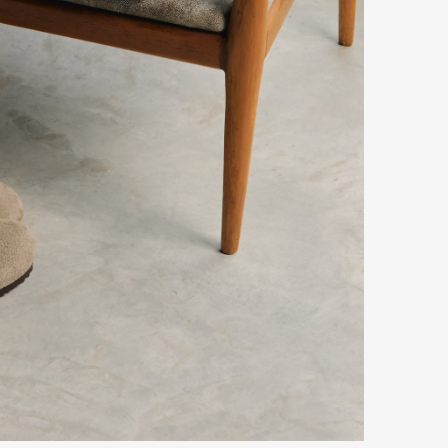
mbership
Magazine
Official Columnist
About
et
Pen international
Pen tw