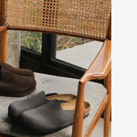
Art&Design
Watch
Fashion
ourmet
Cars
Product
Culture
Lifestyle