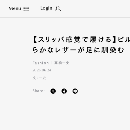
Login
Menu
Close
【スリッパ感覚で履ける】ビル
らかなレザーが足に馴染む
Fashion
高橋一史
2026.06.24
文：一史
Share: