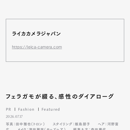
Art&Design
Watch
Fashion
Gourmet
Cars
ライカカメラジャパン
Product
Culture
Lifestyle
https://leica-camera.com
Pen Membership
Magazine
Official Columnist
About
Contact
フェラガモが綴る、感性のダイアローグ
Pen Meet
PR
Fashion
Featured
2026.07.17
Pen international
Pen tw
写真：田中雅也（トロン）
スタイリング：飯島朋子
ヘア：河野富
広
メイク：津田雅世（モッズヘア）
編集＆文：森田華代