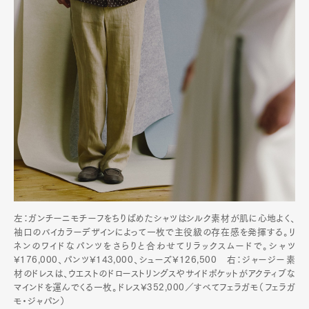
左：ガンチーニモチーフをちりばめたシャツはシルク素材が肌に心地よく、
袖口のバイカラーデザインによって一枚で主役級の存在感を発揮する。リ
ネンのワイドなパンツをさらりと合わせてリラックスムードで。シャツ
¥176,000、パンツ¥143,000、シューズ¥126,500 右：ジャージー素
材のドレスは、ウエストのドローストリングスやサイドポケットがアクティブな
マインドを運んでくる一枚。ドレス¥352,000／すべてフェラガモ（フェラガ
モ・ジャパン）