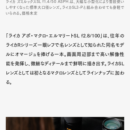
ライカ ズミルックスSL f1.4/50 ASPH.は、大幅な小型化により普段使い
しやすくなった標準大口径レンズ。ライカSL3-Pと組み合わせても身軽で
いられる。価格未定
「ライカ アポ・マクロ・エルマリートSL f2.8/100」は、往年の
ライカRシリーズ一眼レフで名レンズとして知られた同名モデ
ルにオマージュを捧げる一本。画面周辺部まで高い解像性
能を発揮し、微細なディテールまで鮮明に描き出す。ライカSL
レンズとしては初となるマクロレンズとしてラインナップに加わ
る。