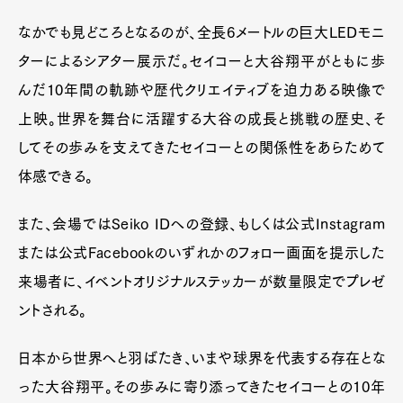
なかでも見どころとなるのが、全長6メートルの巨大LEDモニ
ターによるシアター展示だ。セイコーと大谷翔平がともに歩
んだ10年間の軌跡や歴代クリエイティブを迫力ある映像で
上映。世界を舞台に活躍する大谷の成長と挑戦の歴史、そ
してその歩みを支えてきたセイコーとの関係性をあらためて
体感できる。
また、会場ではSeiko IDへの登録、もしくは公式Instagram
Art&Design
Watch
Fashion
Gourmet
Cars
または公式Facebookのいずれかのフォロー画面を提示した
Product
Culture
Lifestyle
来場者に、イベントオリジナルステッカーが数量限定でプレゼ
ントされる。
日本から世界へと羽ばたき、いまや球界を代表する存在とな
Pen Membership
Magazine
Official Columnist
About
った大谷翔平。その歩みに寄り添ってきたセイコーとの10年