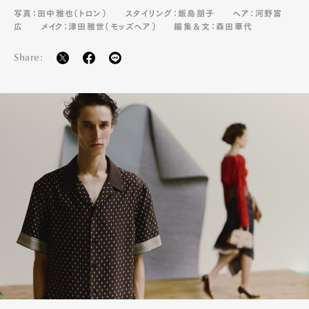
写真：田中雅也（トロン）
スタイリング：飯島朋子
ヘア：河野富
広
メイク：津田雅世（モッズヘア）
編集＆文：森田華代
Share: