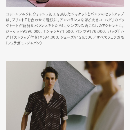
コットンシルクにウォッシュ加工を施したジャケットとパンツのセットアップ
は、プリントTを合わせて軽快に。アンバランスなほど大きい「ハグ」のビッ
グトートが新鮮なバランスをもたらし、シンプルな着こなしのアクセントに。
Art&Design
Watch
Fashion
ジャケット¥396,000、Tシャツ¥71,500、パンツ¥176,000、バッグ「ハ
Gourmet
Cars
グ」（ストラップ付き）¥594,000、シューズ¥126,500／すべてフェラガモ
（フェラガモ・ジャパン）
Product
Culture
Lifestyle
Pen Membership
Magazine
Official Columnist
About
Contact
Pen Meet
Pen international
Pen tw