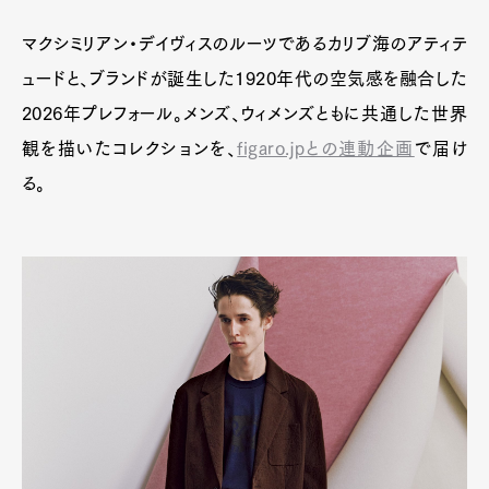
マクシミリアン・デイヴィスのルーツであるカリブ海のアティテ
ュードと、ブランドが誕生した1920年代の空気感を融合した
2026年プレフォール。メンズ、ウィメンズともに共通した世界
観を描いたコレクションを、
figaro.jpとの連動企画
で届け
る。
Art&Design
Watch
Fashion
Gourmet
Cars
Product
Culture
Lifestyle
Pen Membership
Magazine
Official Columnist
About