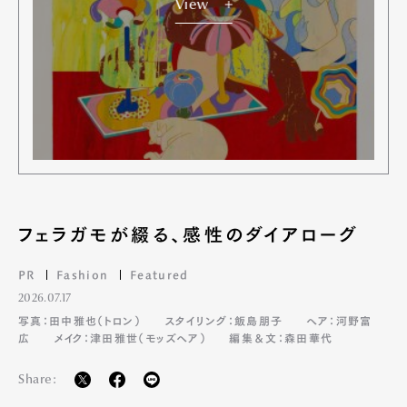
View
フェラガモが綴る、感性のダイアローグ
PR
Fashion
Featured
2026.07.17
写真：田中雅也（トロン）
スタイリング：飯島朋子
ヘア：河野富
広
メイク：津田雅世（モッズヘア）
編集＆文：森田華代
Share: