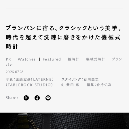
ブランパンに宿る、クラシックという美学。
時代を超えて洗練に磨きをかけた機械式
時計
PR
Watches
Featured
腕時計
機械式時計
ブラン
パン
2026.07.28
写真：渡邉宏基（LATERNE）
スタイリング：石川英次
（TABLEROCK STUDIO）
文：柴田 充
編集：倉持佑次
Share: