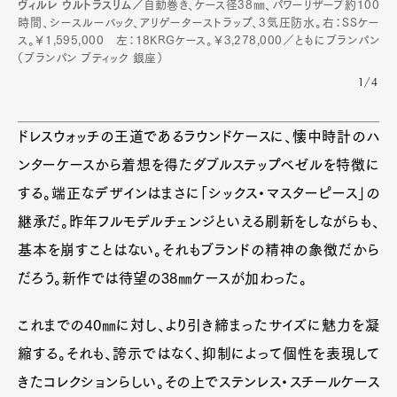
ヴィルレ ウルトラスリム／
自動巻き、ケース径38㎜、パワーリザーブ約100
時間、シースルーバック、アリゲーターストラップ、3気圧防水。右：SSケー
ス。￥1,595,000 左：18KRGケース。￥3,278,000／ともにブランパン
（ブランパン ブティック 銀座）
1/4
ドレスウォッチの王道であるラウンドケースに、懐中時計のハ
ンターケースから着想を得たダブルステップベゼルを特徴に
する。端正なデザインはまさに「シックス・マスターピース」の
継承だ。昨年フルモデルチェンジといえる刷新をしながらも、
基本を崩すことはない。それもブランドの精神の象徴だから
だろう。新作では待望の38㎜ケースが加わった。
これまでの40㎜に対し、より引き締まったサイズに魅力を凝
縮する。それも、誇示ではなく、抑制によって個性を表現して
きたコレクションらしい。その上でステンレス・スチールケース