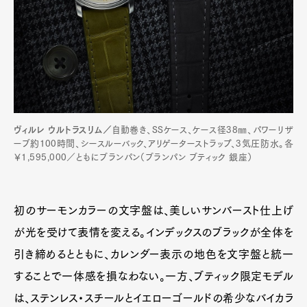
ヴィルレ ウルトラスリム／
自動巻き、SSケース、ケース径38㎜、パワーリザ
ーブ約100時間、シースルーバック、アリゲーターストラップ、3気圧防水。各
￥1,595,000／ともにブランパン（ブランパン ブティック 銀座）
初のサーモンカラーの文字盤は、美しいサンバースト仕上げ
が光を受けて表情を変える。インデックスのブラックが全体を
引き締めるとともに、カレンダー表示の地色を文字盤と統一
することで一体感を損なわない。一方、ブティック限定モデル
は、ステンレス・スチールとイエローゴールドの希少なバイカラ