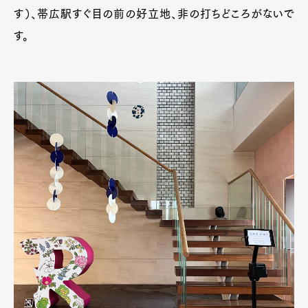
す）、帯広駅すぐ目の前の好立地、非の打ちどころがないで
す。
Art&Design
Watch
Fashion
Gourmet
Cars
Product
Culture
Lifestyle
Pen Membership
Magazine