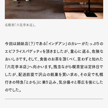
Official Columnist
About
Contact
名喫茶「六花亭本店」。
Pen Meet
Pen international
Pen tw
今回は姉妹店（？）である「インデアン」のカレーがたっぷりの
エビフライスパゲッティを頂きましたが、童心に返る、危険な
おいしさです。そして、食後のお茶を頂くべく、言わずと知れた
「六花亭本店」へ向かいます。残念ながら喫茶室は定休日で
したが、配送前提で沢山の銘菓を買い求め、その足で札幌
行きの特急「とかち」に乗り込み、気分揚々と帯広を後にした
のでした。