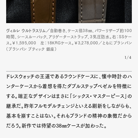
ヴィルレ ウルトラスリム／
自動巻き、ケース径38㎜、パワーリザーブ約100
時間、シースルーバック、アリゲーターストラップ、3気圧防水。右：SSケー
ス。￥1,595,000 左：18KRGケース。￥3,278,000／ともにブランパン
（ブランパン ブティック 銀座）
1/4
ドレスウォッチの王道であるラウンドケースに、懐中時計のハ
ンターケースから着想を得たダブルステップベゼルを特徴に
する。端正なデザインはまさに「シックス・マスターピース」の
継承だ。昨年フルモデルチェンジといえる刷新をしながらも、
基本を崩すことはない。それもブランドの精神の象徴だから
だろう。新作では待望の38㎜ケースが加わった。