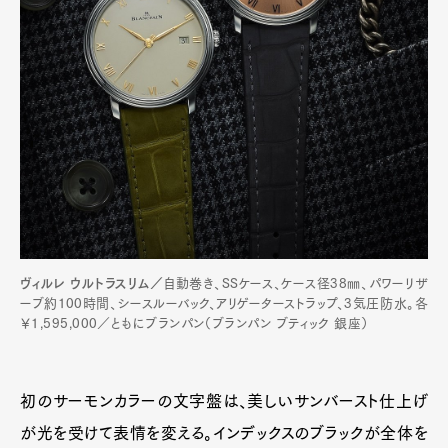
ヴィルレ ウルトラスリム／
自動巻き、SSケース、ケース径38㎜、パワーリザ
ーブ約100時間、シースルーバック、アリゲーターストラップ、3気圧防水。各
￥1,595,000／ともにブランパン（ブランパン ブティック 銀座）
初のサーモンカラーの文字盤は、美しいサンバースト仕上げ
が光を受けて表情を変える。インデックスのブラックが全体を