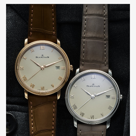
Gourmet
Cars
Product
Culture
Lifestyle
Pen Membership
Magazine
Official Columnist
About
Contact
Pen Meet
Pen international
Pen tw