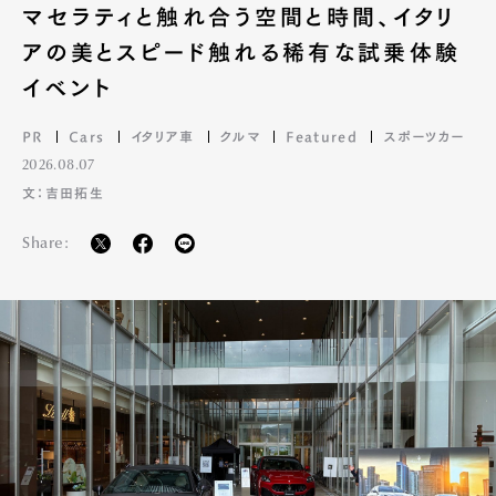
マセラティと触れ合う空間と時間、イタリ
アの美とスピード触れる稀有な試乗体験
イベント
PR
Cars
イタリア車
クルマ
Featured
スポーツカー
2026.08.07
文：吉田拓生
Share: