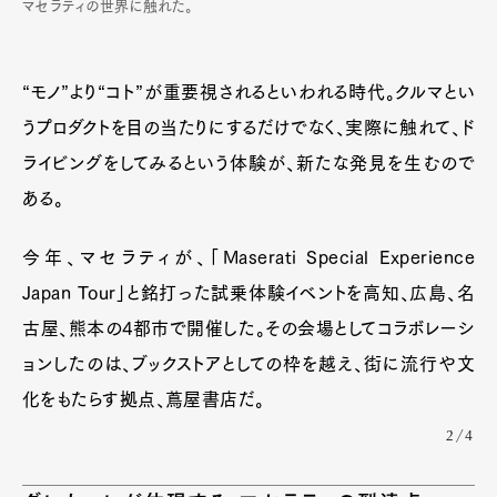
マセラティの世界に触れた。
“モノ”より“コト”が重要視されるといわれる時代。クルマとい
うプロダクトを目の当たりにするだけでなく、実際に触れて、ド
ライビングをしてみるという体験が、新たな発見を生むので
Art&Design
Watch
Fashion
ある。
Gourmet
Cars
今年、マセラティが、「Maserati Special Experience
Product
Culture
Lifestyle
Japan Tour」と銘打った試乗体験イベントを高知、広島、名
古屋、熊本の4都市で開催した。その会場としてコラボレーシ
ョンしたのは、ブックストアとしての枠を越え、街に流行や文
Pen Membership
Magazine
Official Columnist
About
化をもたらす拠点、蔦屋書店だ。
Contact
2/4