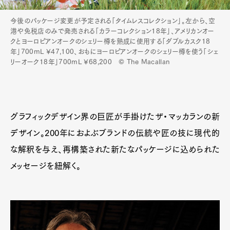
今後のパッケージ変更が予定される「タイムレスコレクション」。左から、空
港や免税店のみで発売される「カラーコレクション18年」、アメリカンオー
クとヨーロピアンオークのシェリー樽を熟成に使用する「ダブルカスク18
年」700mL ¥47,100、おもにヨーロピアンオークのシェリー樽を使う「シェ
リーオーク18年」700mL ¥68,200 © The Macallan
グラフィックデザイン界の巨匠が手掛けたザ・マッカランの新
デザイン。200年におよぶブランドの伝統や匠の技に現代的
な解釈を与え、再構築された新たなパッケージに込められた
メッセージを紐解く。
Art&Design
Watch
Fashion