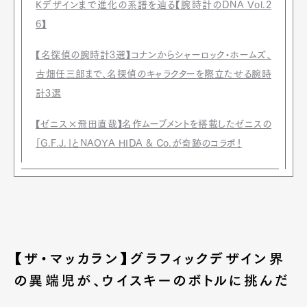
Kデザインまで進化の系譜を辿る【腕時計のDNA Vol.2
6】
【名探偵の腕時計3選】コナンからシャーロック・ホームズ、
古畑任三郎まで、名探偵のキャラクターを際立たせる腕時
計3選
【ゼニス×飛田直哉】名作ムーブメントを搭載したゼニスの
「G.F.J.」とNAOYA HIDA & Co.が奇跡のコラボ！
【ザ・マッカラン】グラフィックデザイン界
の異端児が、ウイスキーのボトルに挑んだ