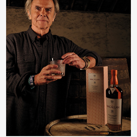
Gourmet
Cars
Product
Culture
Lifestyle
Pen Membership
Magazine
Official Columnist
About
Contact
Pen Meet
Pen international
Pen tw