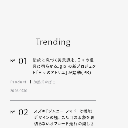
Trending
01
伝統に息づく美意識を、日々の道
Nº
具に宿らせる。glo の新プロジェク
ト「日々のアトリエ」が始動(PR)
Product
加熱式たばこ
2026.07.10
02
スズキ「ジムニー ノマド」は機能
Nº
デザインの極、見た目の印象を裏
切らないオフロード走行の楽しさ