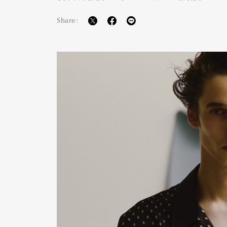
Share:
Pen Me
Pen Me