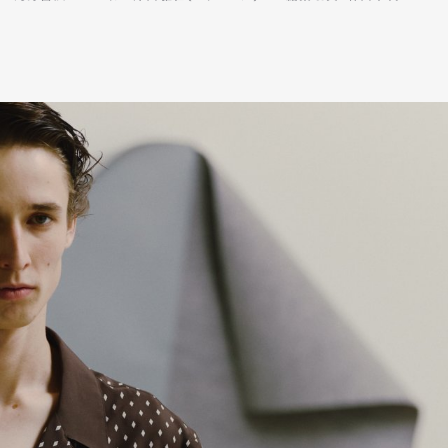
mbership
Magazine
Official Columnist
About
et
Pen international
Pen tw