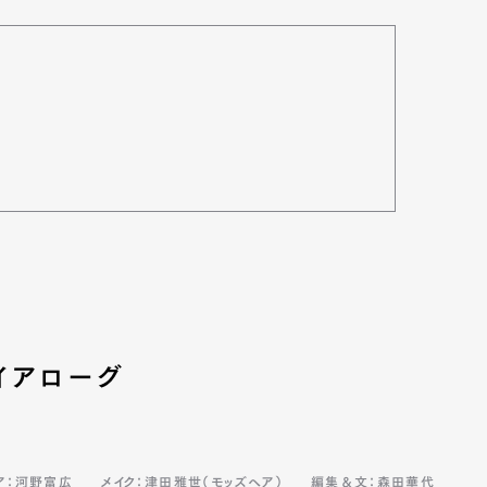
Art&Design
Watch
Fashion
イアローグ
ourmet
Cars
Product
Culture
Lifestyle
ア：河野富広
メイク：津田雅世（モッズヘア）
編集＆文：森田華代