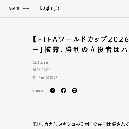
Login
Menu
Close
【FIFAワールドカップ20
ー」披露、勝利の立役者はハ
Culture
2026.07.06
文：Pen編集部
Share:
米国、カナダ、メキシコの３カ国で共同開催されている