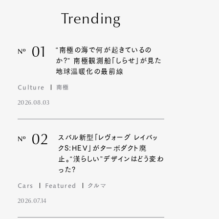
Trending
01
“南極の海で何が起きているの
Nº
か?” 南極観測船「しらせ」が見た
地球温暖化の最前線
Culture
南極
2026.08.03
02
スバル新型「レヴォーグ レイバッ
Nº
クS:HEV」がターボダクト廃
止。“漢らしい”デザインはどう変わ
った?
Cars
Featured
クルマ
2026.07.14