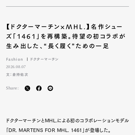
Art&Design
Watch
Fashion
【ドクターマーチン×MHL.】名作シュー
Gourmet
Cars
ズ「1461」を再構築。待望の初コラボが
Product
Culture
Lifestyle
生み出した、“長く履く”ための一足
Fashion
ドクターマーチン
2026.08.07
Pen Membership
Magazine
文：倉持佑次
Official Columnist
About
Contact
Share:
Pen Meet
ドクターマーチンとMHL.による初のコラボレーションモデル
Pen international
Pen tw
「DR. MARTENS FOR MHL. 1461」が登場した。