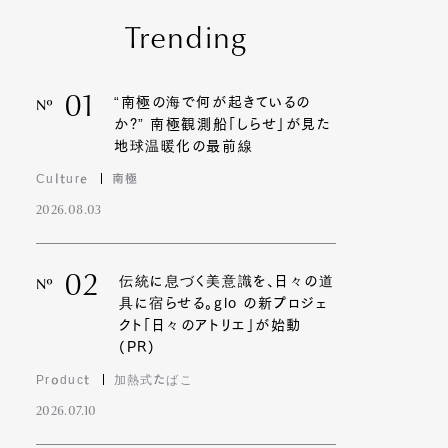
Trending
01
“南極の海で何が起きているの
Nº
か?” 南極観測船「しらせ」が見た
地球温暖化の最前線
Culture
南極
2026.08.03
02
伝統に息づく美意識を、日々の道
Nº
具に宿らせる。glo の新プロジェ
クト「日々のアトリエ」が始動
(PR)
Product
加熱式たばこ
2026.07.10