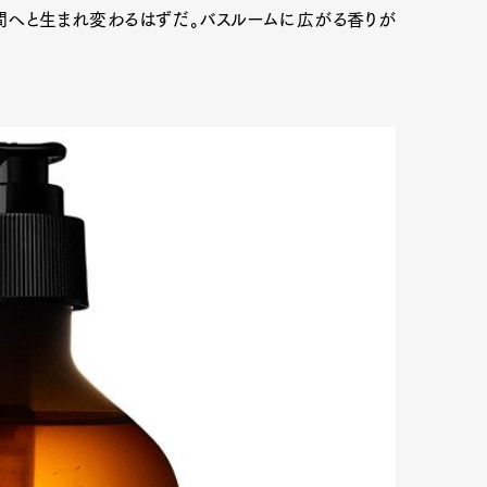
間へと生まれ変わるはずだ。バスルームに広がる香りが
Art&Design
Watch
Fashion
ourmet
Cars
Product
Culture
Lifestyle