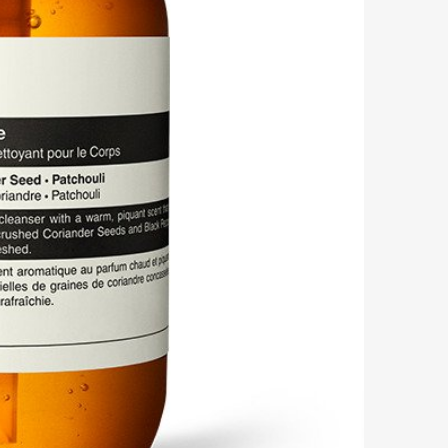
mbership
Magazine
Official Columnist
About
et
Pen international
Pen tw