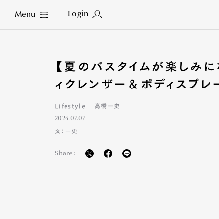
Login
Menu
Close
【夏のバスタイムが楽しみに
ィクレンザー＆ボディスプレ
Lifestyle
高橋一史
2026.07.07
文：一史
Share: