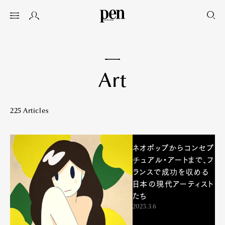
A
r
t
225 Articles
ネオポップからコンセプ
チュアル・アートまで、フ
ランスで成功を収める
日本の現代アーティスト
たち
2025.3.6