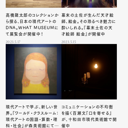
高橋龍太郎のコレクションか
幕末の土佐が生んだ天才絵
ら探る、日本の現代アートの
師、絵金。その恐るべき魅力に
DNA。WHAT MUSEUMに
酔いしれる。『幕末土佐の天
て展覧会が開催中！
才絵師 絵金』が開催中
2023.5.17
2023.5.15
現代アートで学ぶ、新しい世
コミュニケーションの不均衡
界。『ワールド・クラスルーム：
を描く百瀬文『口を寄せる』
現代アートの国語・算数・理
が、十和田市現代美術館で開
科・社会』が森美術館にて開
催中