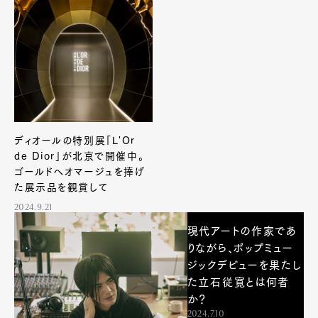
ディオールの特別展「L'Or
de Dior」が北京で開催中。
ゴールドへオマージュを捧げ
た展示品を観賞して
2024.9.21
現代アートの作家であ
りながら、ポップミュー
ジックデビューを果たし
た立石従寛とは何者
か？
2024.7.10