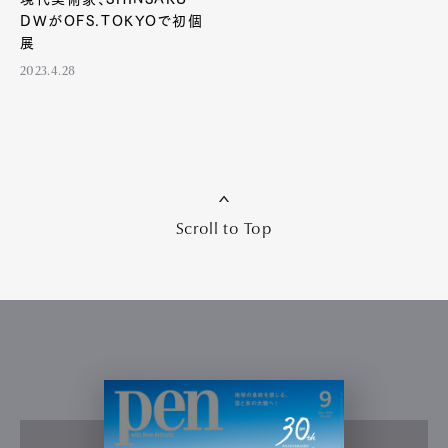
DWがOFS.TOKYOで初個
展
2023.4.28
Scroll to Top