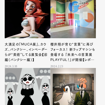
大満足の『MUCA展』、カウ
櫻井翔が育む“言葉”に再び
ズ、バンクシー、インベーダー
フォーカス！ 新ラップマシンも
らが“美術”してる展覧会【前
登場する 『未来への言葉展
編（バンクシー編）】
PLAYFUL！』が開催【レポー
ト】
2024.3.18
2024.2.23