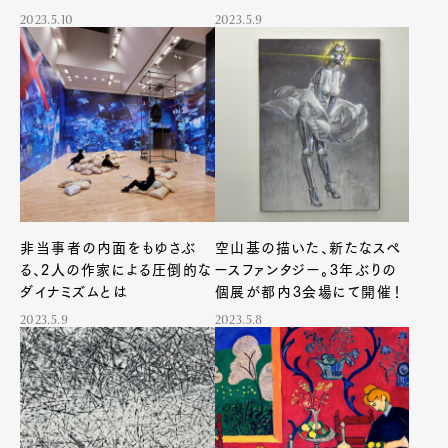
催中！
2023.5.10
2023.5.9
非当事者の内面をもゆさぶ
空山基の描いた、新たなスペ
る、2人の作家による圧倒的な
ースファンタジー。3年ぶりの
ダイナミズムとは
個展が都内3会場にて開催！
2023.5.9
2023.5.8