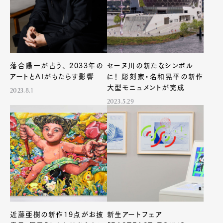
落合陽一が占う、 2033年の
セーヌ川の新たなシンボル
アートとAIがもたらす影響
に！ 彫刻家・名和晃平の新作
大型モニュメントが完成
2023.8.1
2023.5.29
近藤亜樹の新作19点がお披
新生アートフェア