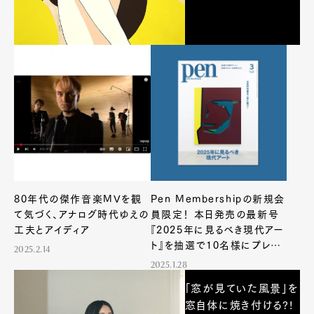
80年代の傑作音楽MVを観
Pen Membershipの新規会
て気づく、アナログ時代ゆえの
員限定！ 本日発売の最新号
工夫とアイディア
『2025年に見るべき現代アー
ト』を抽選で10名様にプレゼ
2025.2.14
ント
2025.1.28
「窓が見ていた風景」を
窓自体に焼き付ける?!