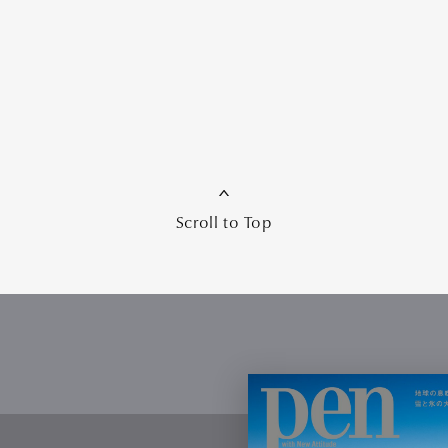
Scroll to Top
Art&Design
Watch
Fashion
ourmet
Cars
Product
Culture
Lifestyle