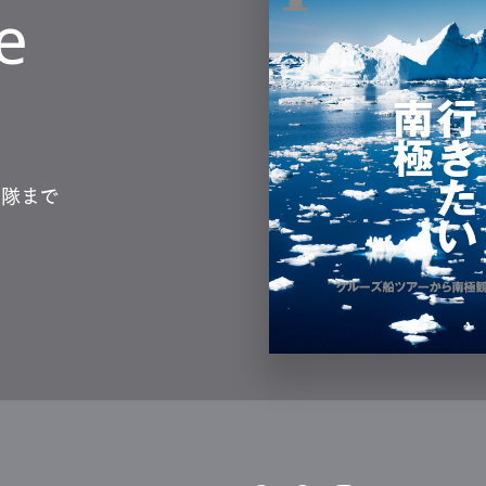
e
mbership
Magazine
Official Columnist
About
et
Pen international
Pen tw
測隊まで