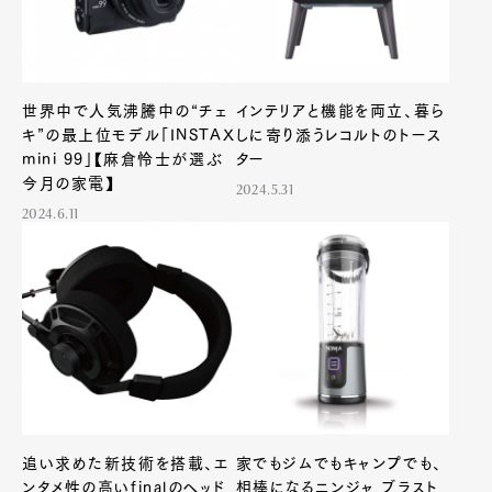
世界中で人気沸騰中の“チェ
インテリアと機能を両立、暮ら
キ”の最上位モデル「INSTAX
しに寄り添うレコルトのトース
mini 99」【麻倉怜士が選ぶ
ター
今月の家電】
2024.5.31
2024.6.11
追い求めた新技術を搭載、エ
家でもジムでもキャンプでも、
ンタメ性の高いfinalのヘッド
相棒になるニンジャ ブラスト