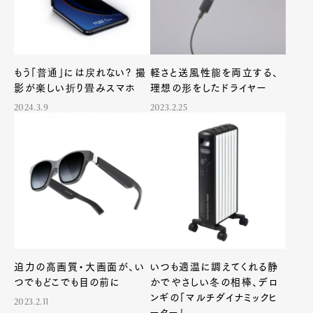
もう「普通」には戻れない? 撮
軽さと送風性能を両立する、
影が楽しい折り畳みスマホ
理想の形をしたドライヤー
2024.3.9
2023.2.25
Art&Design
Watch
Fashion
Gourmet
Cars
Product
Culture
Lifestyle
Pen Membership
Magazine
Official Columnist
About
Contact
迫力の高画質・大画面が、い
いつも適温に調えてくれる静
つでもどこでも目の前に
かでやさしい冬の相棒、デロ
ンギの「マルチダイナミックヒ
2023.2.11
ーター」