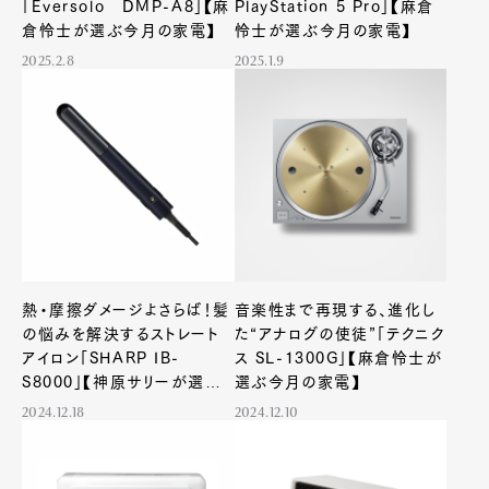
「Eversolo DMP-A8」【麻
PlayStation 5 Pro」【麻倉
倉怜士が選ぶ今月の家電】
怜士が選ぶ今月の家電】
2025.2.8
2025.1.9
熱・摩擦ダメージよさらば！髪
音楽性まで再現する、進化し
の悩みを解決するストレート
た“アナログの使徒”「テクニク
アイロン「SHARP IB-
ス SL-1300G」【麻倉怜士が
S8000」【神原サリーが選ぶ
選ぶ今月の家電】
今月の家電】
2024.12.18
2024.12.10