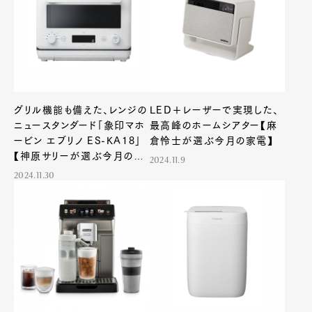
グリル機能も備えた、レンジの
LED＋レーザーで実現した、
ニュースタンダード「象印マホ
最高峰のホームシアター【麻
ービン エブリノ ES-KA18」
倉怜士が選ぶ今月の家電】
【神原サリーが選ぶ今月の家
2024.11.9
電】
2024.11.30