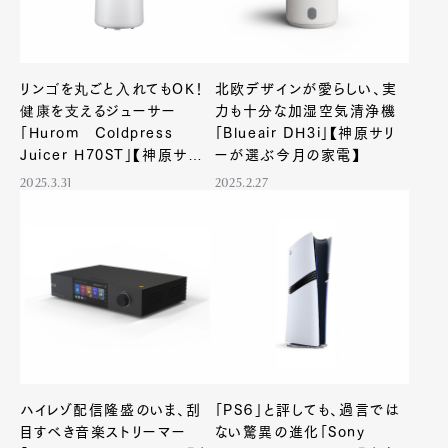
リンゴを丸ごと入れてもOK！
北欧デザインが愛らしい、実
健康を支えるジューサー
力も十分な加湿空気清浄機
「Hurom Coldpress
「Blueair DH3i」【神原サリ
Juicer H70ST」【神原サリー
ーが選ぶ今月の家電】
が選ぶ今月の家電】
2025.3.31
2025.2.27
ハイレゾ配信隆盛のいま、刮
「PS６」と評しても、過言では
目すべき音楽ストリーマー
ない驚異の進化「Sony