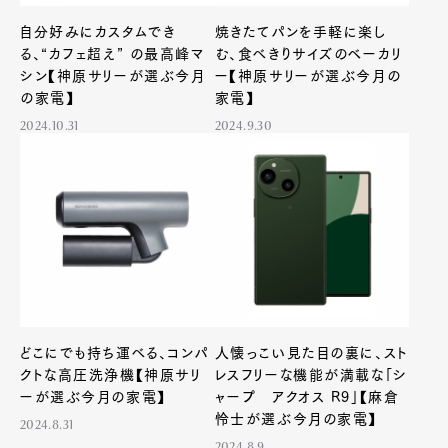
自分好みにカスタムでき
焼きたてパンを手軽に楽し
る、“カフェ超え” の最高峰マ
む、食べきりサイズのベーカリ
シン【神原サリーが選ぶ今月
ー【神原サリーが選ぶ今月の
の家電】
家電】
2024.10.31
2024.9.30
どこにでも持ち運べる、コンパ
人懐っこい見た目の裏に、スト
クトな高圧洗浄機【神原サリ
レスフリーな機能が満載な「シ
ーが選ぶ今月の家電】
ャープ アクオス R9」【麻倉
怜士が選ぶ今月の家電】
2024.8.31