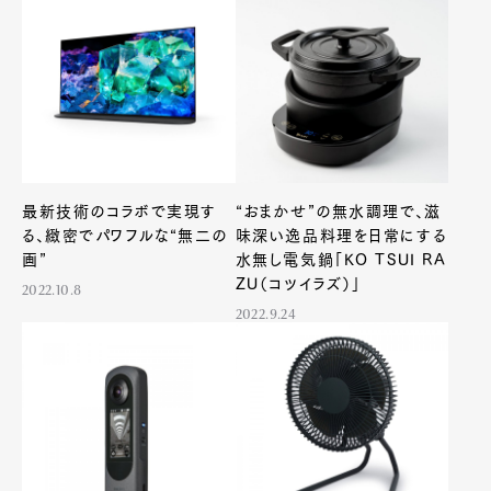
最新技術のコラボで実現す
“おまかせ”の無水調理で、滋
る、緻密でパワフルな“無二の
味深い逸品料理を日常にする
画”
水無し電気鍋「KO TSUI RA
ZU（コツイラズ）」
2022.10.8
2022.9.24