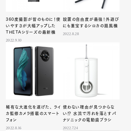
360度撮影が皆のものに！使
設置の自由度が最強！外遊び
いやすさが大幅アップした
にも重宝するシロカの扇風機
THETAシリーズの最新機
2022.8.28
2022.9.10
稀有な大進化を遂げた、 ライ
使わない理由が見つからな
カ監修カメラ搭載のスマート
い⁉ 水流で汚れを落とすパ
フォン
ナソニックの電動歯ブラシ
2022.8.16
2022.7.24