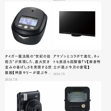
2024.8.9
タイガー魔法瓶の“世紀の技
アマゾンとコラボで進化、ネッ
術力”が実現した、直火炊き
トも放送も超解像TV【麻倉怜
並みの香ばしさを実現する炊
士が選ぶ今月の家電】
飯器【神原サリーが選ぶ今月
2024.7.9
の家電】
2024.7.31