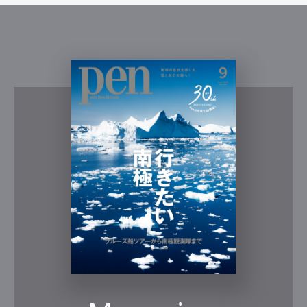
Art&Design
Watch
Fashion
Gourmet
Cars
Product
Culture
Lifestyle
Pen Membership
Magazine
Official Columnist
About
Contact
Pen Meet
Pen international
Pen tw