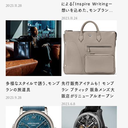
による「Inspire Writingー
2023.11.28
想いを込めた、モンブランの
手書きー」イベントをＫＩＴＴＥ
2023.11.24
4階、旧郵便局長室で開催
多様なスタイルで誘う、モンブ
先行販売アイテムも！ モンブ
ランの旅道具
ラン ブティック 阪急メンズ大
阪店がリニューアルオープン
2023.9.28
2023.6.8