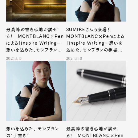
最高峰の書き心地が試せ
SUMIREさんも来場！
る！ MONTBLANC×Pen
MONTBLANC×Penによる
による「Inspire Writingー
「Inspire Writingー想いを
想いを込めた、モンブランの
込めた、モンブランの手書き
手書きー」イベント、第二弾を
ー」イベント、第三弾をモンブ
2024.1.15
2024.1.10
銀座 蔦屋書店で開催！
ラン銀座本店で開催！
想いを込めた、 モンブラン
最高峰の書き心地が試せ
の“手書き”
る！ MONTBLANC×Pen