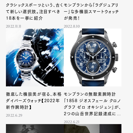
クラシックスポーツという、古く
モンブランから「ラグジュアリ
て新しい選択肢。注目すべき
ー」な多機能スマートウォッチ
18本を一挙に紹介
が発売！
2022.11.11
2022.8.10
Art&Design
Watch
Fashion
Gourmet
Cars
Product
Culture
Lifestyle
徹底した機能美が宿る、本格
モンブランの無酸素腕時計
ダイバーズウォッチ【2022年
「1858 ジオスフェール クロノ
Pen Membership
Magazine
新作腕時計】
グラフ ゼロ オキシジェン」が、
Official Columnist
About
2つの山岳世界記録達成に同
Contact
2022.6.29
行！
2022.6.21