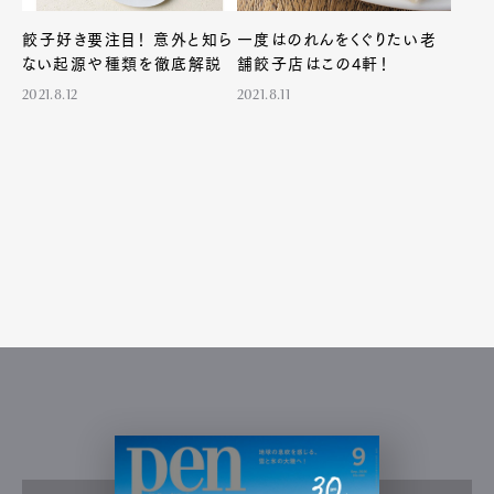
餃子好き要注目！ 意外と知ら
一度はのれんをくぐりたい老
ない起源や種類を徹底解説
舗餃子店はこの4軒！
2021.8.12
2021.8.11