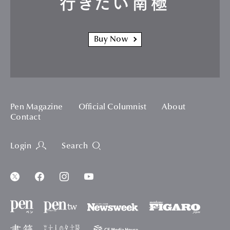
行きたい南極
Buy Now
Pen Magazine
Official Columnist
About
Contact
Login
Search