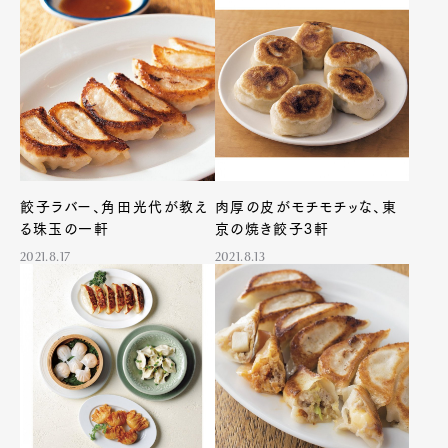
Pen Meet
Pen international
Pen tw
餃子ラバー、角田光代が教え
肉厚の皮がモチモチッな、東
る珠玉の一軒
京の焼き餃子3軒
2021.8.17
2021.8.13