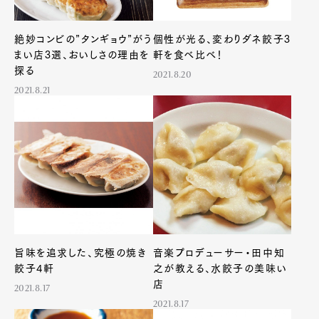
絶妙コンビの”タンギョウ”がう
個性が光る、変わりダネ餃子3
まい店3選、おいしさの理由を
軒を食べ比べ！
探る
2021.8.20
2021.8.21
Art&Design
Watch
Fashion
Gourmet
Cars
Product
Culture
Lifestyle
旨味を追求した、究極の焼き
音楽プロデューサー・田中知
餃子4軒
之が教える、水餃子の美味い
Pen Membership
Magazine
店
2021.8.17
Official Columnist
About
2021.8.17
Contact