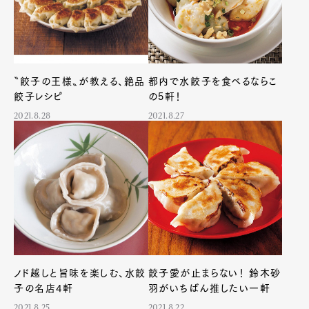
〝餃子の王様〟が教える、絶品
都内で水餃子を食べるならこ
餃子レシピ
の5軒！
2021.8.28
2021.8.27
ノド越しと旨味を楽しむ、水餃
餃子愛が止まらない！ 鈴木砂
子の名店4軒
羽がいちばん推したい一軒
2021.8.25
2021.8.22