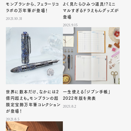
モンブランから、フェラーリコ
よく見たらひみつ道具!?ミニ
ラボの万年筆が登場！
マルすぎるドラえもんグッズが
登場
2021.10.31
2021.9.15
世界に数本だけ、なかには2
一生使える「ジブン手帳」
億円超えも。モンブランの超
2022年版を発表
Art&Design
Watch
Fashion
Gourmet
Cars
限定宝飾万年筆コレクション
2021.8.2
が登場！
Product
Culture
Lifestyle
2021.8.5