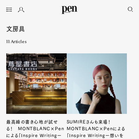
文房具
11 Articles
最高峰の書き心地が試せ
SUMIREさんも来場！
る！ MONTBLANC×Pen
MONTBLANC×Penによる
による「Inspire Writingー
「Inspire Writingー想いを