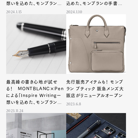
想いを込めた、モンブランの
込めた、モンブランの手書き
手書きー」イベント、第二弾を
ー」イベント、第三弾をモンブ
2024.1.15
2024.1.10
銀座 蔦屋書店で開催！
ラン銀座本店で開催！
最高峰の書き心地が試せ
先行販売アイテムも！ モンブ
る！ MONTBLANC×Pen
ラン ブティック 阪急メンズ大
による「Inspire Writingー
阪店がリニューアルオープン
想いを込めた、モンブランの
2023.6.8
手書きー」イベントをＫＩＴＴＥ
2023.11.24
4階、旧郵便局長室で開催