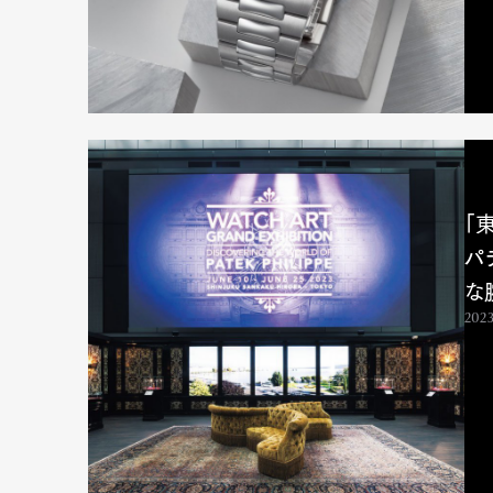
「
パ
な
2023