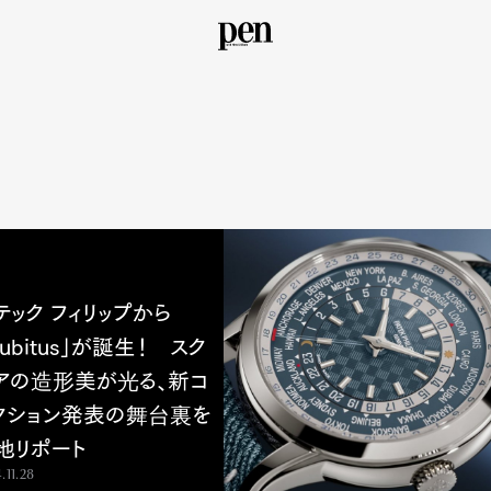
テック フィリップから
Cubitus」が誕生！ スク
アの造形美が光る、新コ
クション発表の舞台裏を
地リポート
.11.28