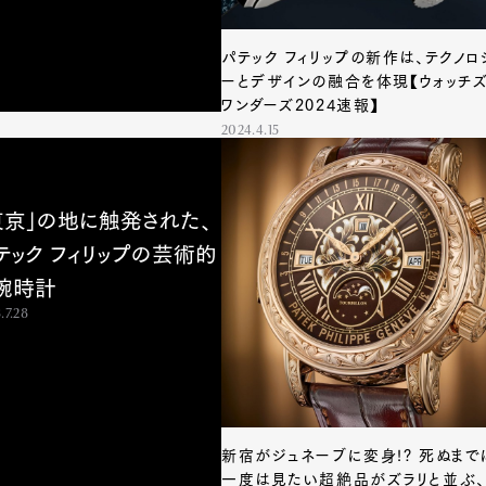
パテック フィリップの新作は、テクノロ
ーとデザインの融合を体現【ウォッチ
ワンダーズ2024速報】
2024.4.15
東京」の地に触発された、
テック フィリップの芸術的
腕時計
.7.28
新宿がジュネーブに変身!? 死ぬまで
一度は見たい超絶品がズラリと並ぶ