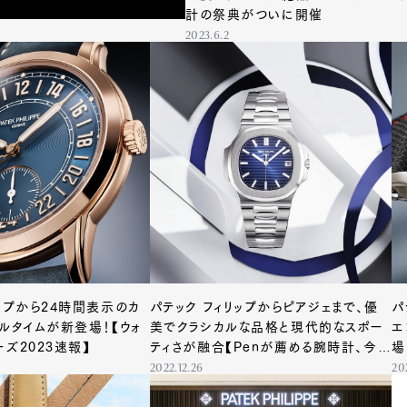
計の祭典がついに開催
2023.6.2
リップから24時間表示のカ
パテック フィリップからピアジェまで、優
パ
ベルタイムが新登場！【ウォ
美でクラシカルな品格と現代的なスポー
エ
ズ2023速報】
ティさが融合【Penが薦める腕時計、今月
場
の3本】
2022.12.26
202