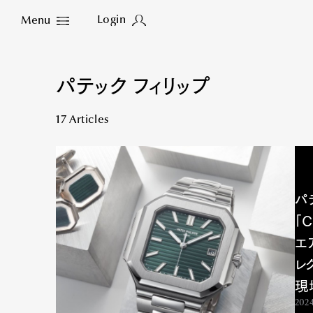
Login
Menu
Close
パテック フィリップ
17 Articles
パ
「
エ
レ
現
2024