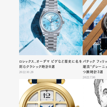
G
ロレックス、オーデマ ピゲなど歴史に名を
パテック フィリ
刻むクラシック時計8選
潮流“グレーニ
つ腕時計3選
2022.10.28
2022.7.30
Pen Me