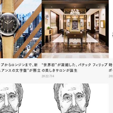
Art&Design
Watch
Fashion
ourmet
Cars
Product
Culture
ップからロンジンまで、新
“世界初”が凝縮した、パテック フィリップ
時
ュアンスの文字盤”が際立
の美しきサロンが誕生
ポ
Lifestyle
2022.7.14
20
mbership
Magazine
Official Columnist
About