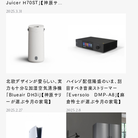
Juicer H70ST」【神原サリー
が選ぶ今月の家電】
2025.3.31
北欧デザインが愛らしい、実
ハイレゾ配信隆盛のいま、刮
力も十分な加湿空気清浄機
目すべき音楽ストリーマー
「Blueair DH3i」【神原サリ
「Eversolo DMP-A8」【麻
ーが選ぶ今月の家電】
倉怜士が選ぶ今月の家電】
2025.2.27
2025.2.8