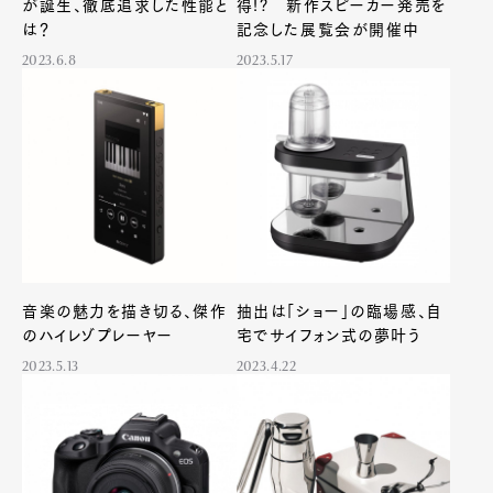
が誕生、徹底追求した性能と
得!? 新作スピーカー発売を
は？
記念した展覧会が開催中
2023.6.8
2023.5.17
音楽の魅力を描き切る、傑作
抽出は「ショー」の臨場感、自
のハイレゾプレーヤー
宅でサイフォン式の夢叶う
2023.5.13
2023.4.22