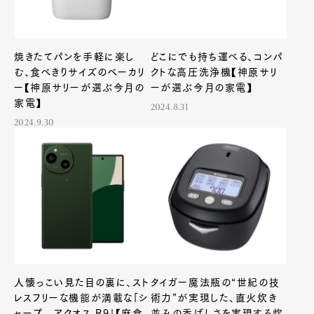
焼きたてパンを手軽に楽し
どこにでも持ち運べる、コンパ
む、食べきりサイズのベーカリ
クトな高圧洗浄機【神原サリ
ー【神原サリーが選ぶ今月の
ーが選ぶ今月の家電】
家電】
2024.8.31
2024.9.30
人懐っこい見た目の裏に、スト
タイガー魔法瓶の“世紀の技
レスフリーな機能が満載な「シ
術力”が実現した、直火炊き
ャープ アクオス R9」【麻倉
並みの香ばしさを実現する炊