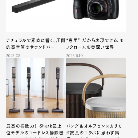
Pen Meet
Pen international
Pen tw
ナチュラルで素直に響く、圧倒
“専用” だから表現できる、モ
的高音質のサウンドバー
ノクロームの奥深い世界
2023.7.8
2023.6.10
最高の掃除力！ Shark最上
バング＆オルフセン×カリモ
位モデルのコードレス掃除機
ク家具のコラボに思わず納