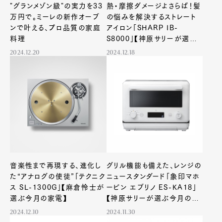
"グランメゾン級"の実力を33
熱・摩擦ダメージよさらば！髪
万円で。ミーレの新作オーブ
の悩みを解決するストレート
ンで叶える、プロ品質の家庭
アイロン「SHARP IB-
料理
S8000」【神原サリーが選ぶ
今月の家電】
2024.12.20
2024.12.18
音楽性まで再現する、進化し
グリル機能も備えた、レンジの
た“アナログの使徒”「テクニク
ニュースタンダード「象印マホ
ス SL-1300G」【麻倉怜士が
ービン エブリノ ES-KA18」
選ぶ今月の家電】
【神原サリーが選ぶ今月の家
電】
2024.12.10
2024.11.30