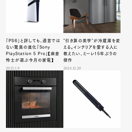
「PS６」と評しても、過言では
"引き算の美学"が冷蔵庫を変
ない驚異の進化「Sony
える。インテリアを愛する人に
PlayStation 5 Pro」【麻倉
教えたい、ミーレ15年ぶりの
怜士が選ぶ今月の家電】
傑作
2025.1.9
2024.12.20