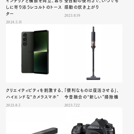
インテリアと機能を両立、暮ら
全自動の便利さで、いつでも
しに寄り添うレコルトのトース
感動の炊き上がり
ター
2023.8.19
2024.5.31
Art&Design
Watch
Fashion
Gourmet
Cars
Product
Culture
Lifestyle
クリエイティビティを刺激する、
「便利なものは復活させる」、
ハイエンドな“カメラスマホ”
今昔融合の“新しい”掃除機
Pen Membership
Magazine
Official Columnist
About
2023.8.5
2023.7.22
Contact