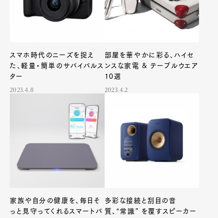
スマホ時代のニーズを捉え
部屋を華やかに彩る、ハイセ
た、軽量・簡単のサバイバルス
ンスな家電 & テーブルウエア
ター
10選
2023.4.8
2023.4.2
家族や自分の健康を、毎日そ
多彩な接続と刮目の音
っと見守ってくれるスマートバ
質、“常識” を覆すスピーカー