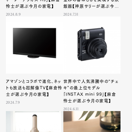
怜士が選ぶ今月の家電】
飯器【神原サリーが選ぶ今月
の家電】
2024.8.9
2024.7.31
アマゾンとコラボで進化、ネッ
世界中で人気沸騰中の“チェ
トも放送も超解像TV【麻倉怜
キ”の最上位モデル
士が選ぶ今月の家電】
「INSTAX mini 99」【麻倉
怜士が選ぶ今月の家電】
2024.7.9
2024.6.11